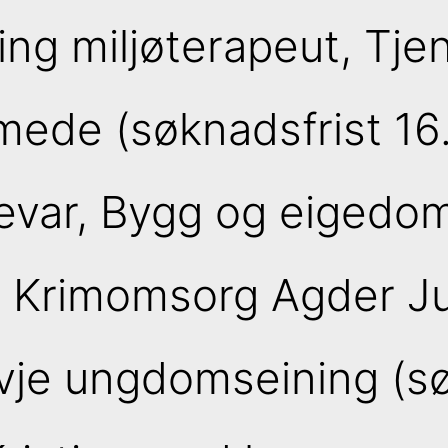
lling miljøterapeut, Tjen
ede (søknadsfrist 16
evar, Bygg og eigedom
 Krimomsorg Agder Ju
Evje ungdomseining (sø