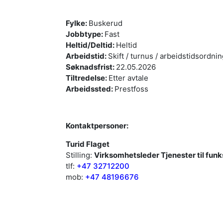
Fylke:
Buskerud
Jobbtype:
Fast
Heltid/Deltid:
Heltid
Arbeidstid:
Skift / turnus / arbeidstidsordni
Søknadsfrist:
22.05.2026
Tiltredelse:
Etter avtale
Arbeidssted:
Prestfoss
Kontaktpersoner:
Turid Flaget
Stilling:
Virksomhetsleder Tjenester til f
tlf:
+47 32712200
mob:
+47 48196676