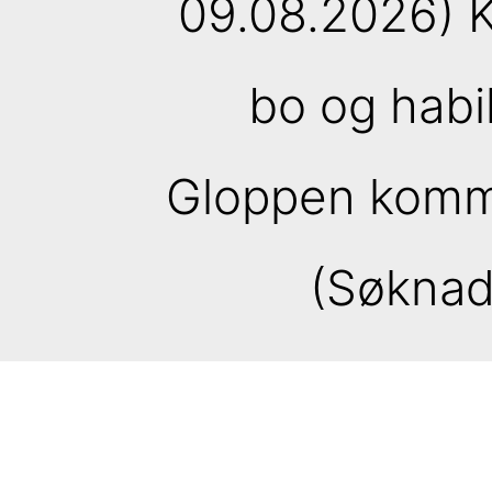
09.08.2026) 
bo og habi
Gloppen kommu
(Søknads