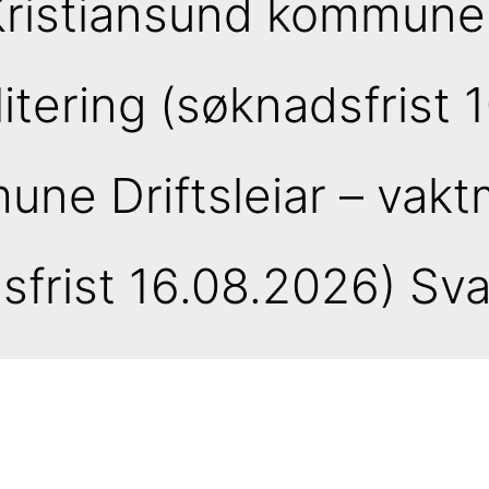
Kristiansund kommune 
litering (søknadsfrist 
ne Driftsleiar – vakt
frist 16.08.2026) Sva