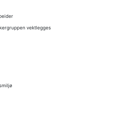
rbeider
ukergruppen vektlegges
smiljø