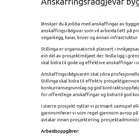
Anskaffingsrådgjevar byg
Ønskjer du å jobba med anskaffingar av byggje
anskaffingsrådgivar som vil arbeida tett på pr
veganlegg, kaiar, bruer og annan infrastruktur.
Stillinga er organisatorisk plassert i innkjøps
ein del av prosjektmiljøet der. Rolla ligg i g
skal bidra til gode og effektive anskaffingar 
Anskaffingsrådgivaren skal sikra profesjonelle
Stillinga skal bidra til effektiv prosjektgjenn
konkurransegrunnlag og god kontraktsoppfølgin
for offentlege anskaffingar og bidra til god ko
I større prosjekt nyttar vi primært samspel el
gjennomfører vi som regel gjennom avrop på r
avtalar innan prosjektering, prosjektadminist
Arbeidsoppgåver: