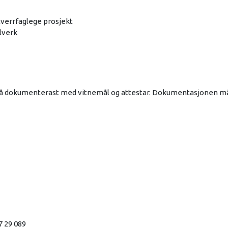
tverrfaglege prosjekt
elverk
g må dokumenterast med vitnemål og attestar. Dokumentasjonen m
7 29 089