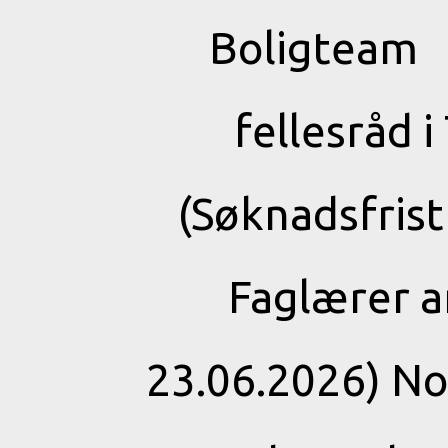
Boligteam (
fellesråd 
(Søknadsfris
Faglærer a
23.06.2026) N