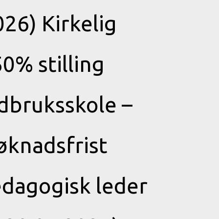
26) Kirkelig
0% stilling
dbruksskole –
øknadsfrist
dagogisk leder