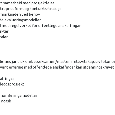
ett samarbeid med prosjektleiar
ntrepriseform og kontraktsstrategi
rmarknaden ved behov
ode evalueringsmodellar
d med regelverket for offentlege anskaffingar
raktar
talar
 dømes juridisk embetseksamen/master i rettsvitskap, siviløkon
levant erfaring med offentlege anskaffingar kan utdanningskravet
affingar
nleggsprosjekt
jennomføringsmodellar
å norsk