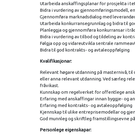
Utarbeida anskaffingsplanar for prosjekta i t
Bidra i vurdering av gjennomføringsmodell, e
Gjennomføra marknadsdialog med leverandø
Utarbeida konkurransegrunnlag og bidra til g
Planleggja og gjennomføra konkurransar i trå
Bidra i vurdering av tilbod og tildeling av kont
Følgja opp og vidareutvikla sentrale rammeav
Bidra til god kontrakts- og avtaleoppfølging
Kvalifikasjonar:
Relevant høgare utdanning på masternivå, til
eller anna relevant utdanning. Ved særleg re
fråvikast.
Kunnskap om regelverket for offentlege ansk
Erfaring med anskaffingar innan byggje- og a
Erfaring med kontrakts- og avtaleoppfølging
Kjennskap til ulike entreprisemodellar og g
God munnleg og skriftleg framstillingsevne p
Personlege eigenskapar: