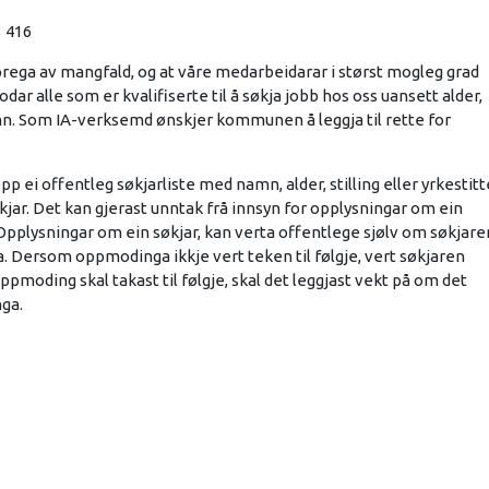
3 416
ega av mangfald, og at våre medarbeidarar i størst mogleg grad
ar alle som er kvalifiserte til å søkja jobb hos oss uansett alder,
nn. Som IA-verksemd ønskjer kommunen å leggja til rette for
opp ei offentleg søkjarliste med namn, alder, stilling eller yrkestitt
jar. Det kan gjerast unntak frå innsyn for opplysningar om ein
pplysningar om ein søkjar, kan verta offentlege sjølv om søkjare
ta. Dersom oppmodinga ikkje vert teken til følgje, vert søkjaren
ppmoding skal takast til følgje, skal det leggjast vekt på om det
nga.