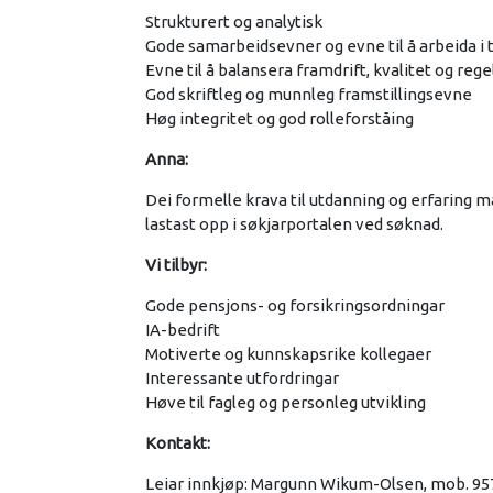
Strukturert og analytisk
Gode samarbeidsevner og evne til å arbeida i 
Evne til å balansera framdrift, kvalitet og reg
God skriftleg og munnleg framstillingsevne
Høg integritet og god rolleforståing
Anna:
Dei formelle krava til utdanning og erfarin
lastast opp i søkjarportalen ved søknad.
Vi tilbyr:
Gode pensjons- og forsikringsordningar
IA-bedrift
Motiverte og kunnskapsrike kollegaer
Interessante utfordringar
Høve til fagleg og personleg utvikling
Kontakt:
Leiar innkjøp: Margunn Wikum-Olsen, mob. 95