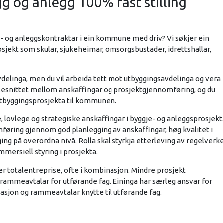
g og anlegg 100% fast stilling
- og anleggskontraktar i ein kommune med driv? Vi søkjer ein
osjekt som skular, sjukeheimar, omsorgsbustader, idrettshallar,
avdelinga, men du vil arbeida tett mot utbyggingsavdelinga og vera
rensesnittet mellom anskaffingar og prosjektgjennomføring, og du
i utbyggingsprosjekta til kommunen.
, lovlege og strategiske anskaffingar i byggje- og anleggsprosjekt
omføring gjennom god planlegging av anskaffingar, høg kvalitet i
g på overordna nivå. Rolla skal styrkja etterleving av regelverk
mmersiell styring i prosjekta.
ler totalentreprise, ofte i kombinasjon. Mindre prosjekt
ammeavtalar for utførande fag. Eininga har særleg ansvar for
rasjon og rammeavtalar knytte til utførande fag.