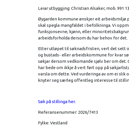
Leiar utbyggjing: Christian Alsaker, mob. 991 1
Øygarden kommune ønskjer eit arbeidsmiljø pr
skal spegla mangfaldet i befolkninga. Vi oppmod
funksjonsevne, kjønn, eller minoritetsbakgru
arbeidsforholda dersom du har behov for det.
Etter utløpet til søknadsfristen, vert det sett 
og bustads- eller arbeidskommune for kvar søk
søkjar dersom vedkomande sjølv ber om det. O
har bede om ikkje å vert ført opp på søkjarlis
varsla om dette. Ved vurderinga av om ei slik o
knyter seg særleg offentleg interesse til stilli
Søk på stillinga her.
Referansenummer: 2026/7413
Fylke: Vestland