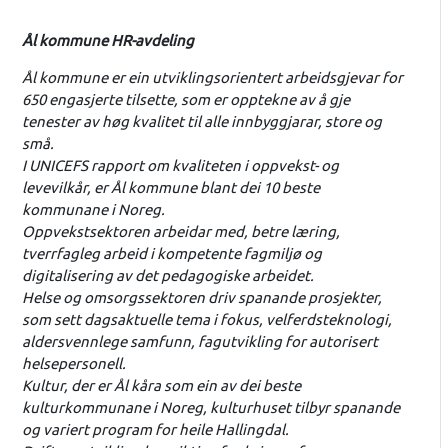
Ål kommune HR-avdeling
Ål kommune er ein utviklingsorientert arbeidsgjevar for
650 engasjerte tilsette, som er opptekne av å gje
tenester av høg kvalitet til alle innbyggjarar, store og
små.
I UNICEFS rapport om kvaliteten i oppvekst- og
levevilkår, er Ål kommune blant dei 10 beste
kommunane i Noreg.
Oppvekstsektoren arbeidar med, betre læring,
tverrfagleg arbeid i kompetente fagmiljø og
digitalisering av det pedagogiske arbeidet.
Helse og omsorgssektoren driv spanande prosjekter,
som sett dagsaktuelle tema i fokus, velferdsteknologi,
aldersvennlege samfunn, fagutvikling for autorisert
helsepersonell.
Kultur, der er Ål kåra som ein av dei beste
kulturkommunane i Noreg, kulturhuset tilbyr spanande
og variert program for heile Hallingdal.