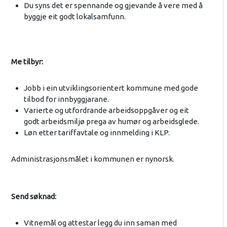
Du syns det er spennande og gjevande å vere med å
byggje eit godt lokalsamfunn.
Me tilbyr:
Jobb i ein utviklingsorientert kommune med gode
tilbod for innbyggjarane.
Varierte og utfordrande arbeidsoppgåver og eit
godt arbeidsmiljø prega av humør og arbeidsglede.
Løn etter tariffavtale og innmelding i KLP.
Administrasjonsmålet i kommunen er nynorsk.
Send søknad:
Vitnemål og attestar legg du inn saman med