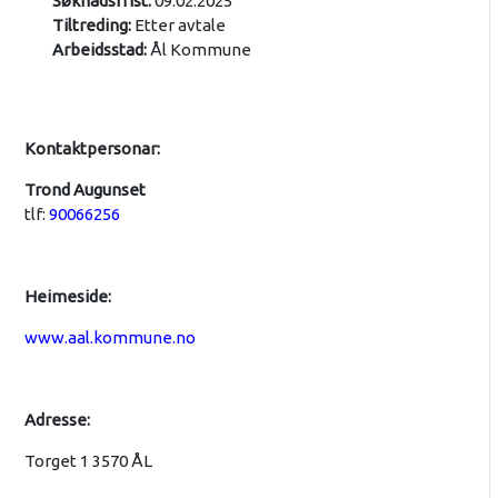
Søknadsfrist:
09.02.2025
Tiltreding:
Etter avtale
Arbeidsstad:
Ål Kommune
Kontaktpersonar:
Trond Augunset
tlf:
90066256
Heimeside:
www.aal.kommune.no
Adresse:
Torget 1 3570 ÅL