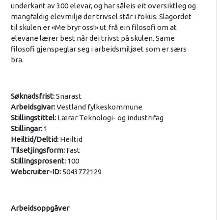
underkant av 300 elevar, og har såleis eit oversiktleg og
mangfaldig elevmiljø der trivsel står i fokus. Slagordet
til skulen er «Me bryr oss!» ut frå ein filosofi om at
elevane lærer best når dei trivst på skulen. Same
filosofi gjenspeglar seg i arbeidsmiljøet som er særs
bra.
Søknadsfrist:
Snarast
Arbeidsgivar:
Vestland fylkeskommune
Stillingstittel:
Lærar Teknologi- og industrifag
Stillingar:
1
Heiltid/Deltid:
Heiltid
Tilsetjingsform:
Fast
Stillingsprosent:
100
Webcruiter-ID:
5043772129
Arbeidsoppgåver