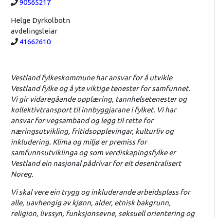
Telefon:
90565217
Helge Dyrkolbotn
avdelingsleiar
Telefon:
41662610
Vestland fylkeskommune har ansvar for å utvikle
Vestland fylke og å yte viktige tenester for samfunnet.
Vi gir vidaregåande opplæring, tannhelsetenester og
kollektivtransport til innbyggjarane i fylket. Vi har
ansvar for vegsamband og legg til rette for
næringsutvikling, fritidsopplevingar, kulturliv og
inkludering. Klima og miljø er premiss for
samfunnsutviklinga og som verdiskapingsfylke er
Vestland ein nasjonal pådrivar for eit desentralisert
Noreg.
Vi skal vere ein trygg og inkluderande arbeidsplass for
alle, uavhengig av kjønn, alder, etnisk bakgrunn,
religion, livssyn, funksjonsevne, seksuell orientering og