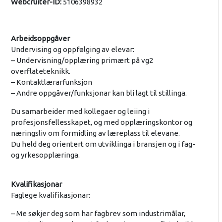
Webcruiter-ID:
5106398932
Arbeidsoppgåver
Undervising og oppfølging av elevar:
– Undervisning/opplæring primært på vg2
overflateteknikk.
– Kontaktlærarfunksjon
– Andre oppgåver/funksjonar kan bli lagt til stillinga.
Du samarbeider med kollegaer og leiing i
profesjonsfellesskapet, og med opplæringskontor og
næringsliv om formidling av læreplass til elevane.
Du held deg orientert om utviklinga i bransjen og i fag-
og yrkesopplæringa.
Kvalifikasjonar
Faglege kvalifikasjonar:
– Me søkjer deg som har fagbrev som industrimålar,