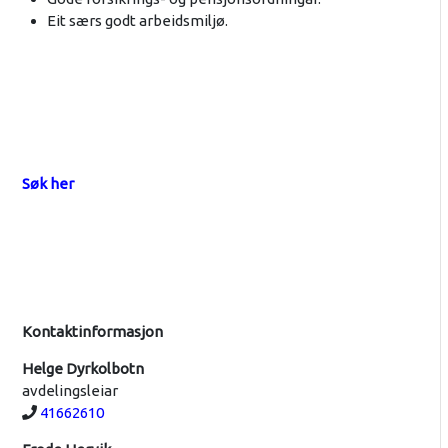
Eit særs godt arbeidsmiljø.
Søk her
Kontaktinformasjon
Helge Dyrkolbotn
avdelingsleiar
Telefon:
41662610