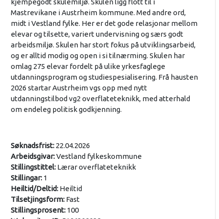
kjempegodt skulemiljø. Skulen ligg flott til i
Mastrevikane i Austrheim kommune. Med andre ord,
midt i Vestland fylke. Her er det gode relasjonar mellom
elevar og tilsette, variert undervisning og særs godt
arbeidsmiljø. Skulen har stort fokus på utviklingsarbeid,
og er alltid modig og open i si tilnærming. Skulen har
omlag 275 elevar fordelt på ulike yrkesfaglege
utdanningsprogram og studiespesialisering. Frå hausten
2026 startar Austrheim vgs opp med nytt
utdanningstilbod vg2 overflateteknikk, med atterhald
om endeleg politisk godkjenning.
Søknadsfrist:
22.04.2026
Arbeidsgivar:
Vestland fylkeskommune
Stillingstittel:
Lærar overflateteknikk
Stillingar:
1
Heiltid/Deltid:
Heiltid
Tilsetjingsform:
Fast
Stillingsprosent:
100