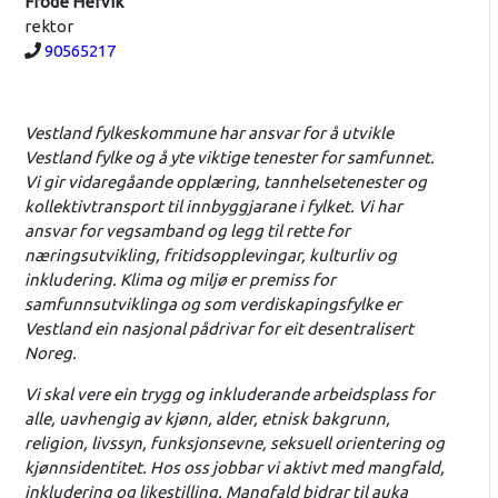
Frode Hervik
rektor
Telefon:
90565217
Vestland fylkeskommune har ansvar for å utvikle
Vestland fylke og å yte viktige tenester for samfunnet.
Vi gir vidaregåande opplæring, tannhelsetenester og
kollektivtransport til innbyggjarane i fylket. Vi har
ansvar for vegsamband og legg til rette for
næringsutvikling, fritidsopplevingar, kulturliv og
inkludering. Klima og miljø er premiss for
samfunnsutviklinga og som verdiskapingsfylke er
Vestland ein nasjonal pådrivar for eit desentralisert
Noreg.
Vi skal vere ein trygg og inkluderande arbeidsplass for
alle, uavhengig av kjønn, alder, etnisk bakgrunn,
religion, livssyn, funksjonsevne, seksuell orientering og
kjønnsidentitet. Hos oss jobbar vi aktivt med mangfald,
inkludering og likestilling. Mangfald bidrar til auka