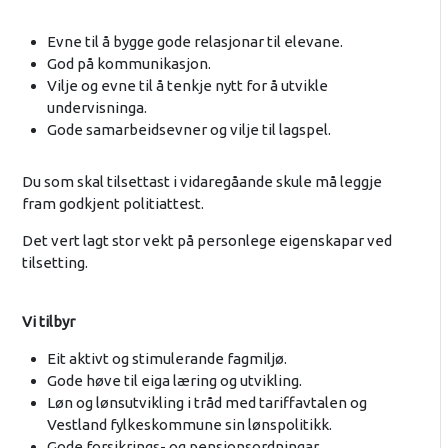
Evne til å bygge gode relasjonar til elevane.
God på kommunikasjon.
Vilje og evne til å tenkje nytt for å utvikle
undervisninga.
Gode samarbeidsevner og vilje til lagspel.
Du som skal tilsettast i vidaregåande skule må leggje
fram godkjent politiattest.
Det vert lagt stor vekt på personlege eigenskapar ved
tilsetting.
Vi tilbyr
Eit aktivt og stimulerande fagmiljø.
Gode høve til eiga læring og utvikling.
Løn og lønsutvikling i tråd med tariffavtalen og
Vestland fylkeskommune sin lønspolitikk.
Gode forsikrings- og pensjonsordningar.