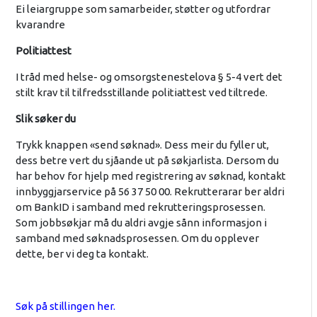
Ei leiargruppe som samarbeider, støtter og utfordrar
kvarandre
Politiattest
I tråd med helse- og omsorgstenestelova § 5-4 vert det
stilt krav til tilfredsstillande politiattest ved tiltrede.
Slik søker du
Trykk knappen «send søknad». Dess meir du fyller ut,
dess betre vert du sjåande ut på søkjarlista. Dersom du
har behov for hjelp med registrering av søknad, kontakt
innbyggjarservice på 56 37 50 00. Rekrutterarar ber aldri
om BankID i samband med rekrutteringsprosessen.
Som jobbsøkjar må du aldri avgje sånn informasjon i
samband med søknadsprosessen. Om du opplever
dette, ber vi deg ta kontakt.
Søk på stillingen her.