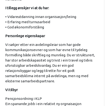
I tillegg ønskjer vi at du har:
• Vidareutdanning innan organisasjon/leiing
• Erfaring med turnusarbeid
• God økonomiforståing
Personlege eigenskapar
Vi søkjer etter ein avdelingsleiar som har gode
kommunikasjonsevner og som har evne til tydeleg
formidling både skriftleg og munnleg. Du er strukturert,
har stor arbeidskapasitet og trivst i ein travel og tidvis
uforutsigbar arbeidskvardag. Du er ein god
relasjonsbyggar og legg tilrette for eit godt
samarbeidsklima internt på avdelinga, men og med
eksterne samarbeidspartnare.
Vi tilbyr
Pensjonsordning i KLP
Ein spanande jobb i ein relativt ny orgnaisasjon