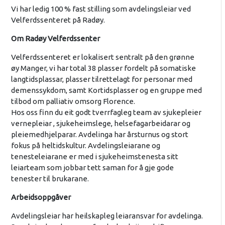
Vi har ledig 100 % fast stilling som avdelingsleiar ved
Velferdssenteret på Radøy.
Om Radøy Velferdssenter
Velferdssenteret er lokalisert sentralt på den grønne
øy Manger, vi har total 38 plasser fordelt på somatiske
langtidsplassar, plasser tilrettelagt for personar med
demenssykdom, samt Kortidsplasser og en gruppe med
tilbod om palliativ omsorg Florence.
Hos oss finn du eit godt tverrfagleg team av sjukepleier
vernepleiar , sjukeheimslege, helsefagarbeidarar og
pleiemedhjelparar. Avdelinga har årsturnus og stort
fokus på heltidskultur. Avdelingsleiarane og
tenesteleiarane er med i sjukeheimstenesta sitt
leiarteam som jobbar tett saman for å gje gode
tenester til brukarane.
Arbeidsoppgåver
Avdelingsleiar har heilskapleg leiaransvar for avdelinga.