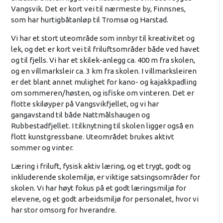
Vangsvik. Det er kort vei til nærmeste by, Finnsnes,
som har hurtigbåtanløp til Tromsø og Harstad.
Vi har et stort uteområde som innbyr til kreativitet og
lek, og det er kort vei til friluftsområder både ved havet
og til fjells. Vi har et skilek-anlegg ca. 400 m fra skolen,
og en villmarksleir ca. 3 km fra skolen. I villmarksleiren
er det blant annet mulighet for kano- og kajakkpadling
om sommeren/høsten, og isfiske om vinteren. Det er
flotte skiløyper på Vangsvikfjellet, og vi har
gangavstand til både Nattmålshaugen og
Rubbestadfjellet. I tilknytning til skolen ligger også en
flott kunstgressbane. Uteområdet brukes aktivt
sommer og vinter.
Læring i friluft, fysisk aktiv læring, og et trygt, godt og
inkluderende skolemiljø, er viktige satsingsområder for
skolen. Vi har høyt fokus på et godt læringsmiljø for
elevene, og et godt arbeidsmiljø for personalet, hvor vi
har stor omsorg for hverandre.