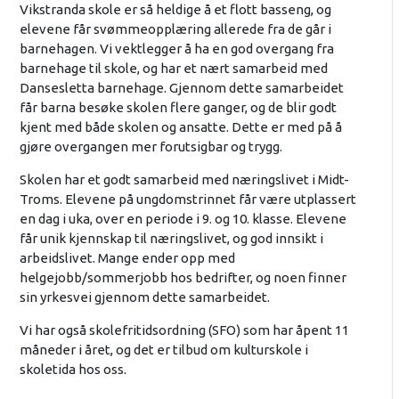
Vikstranda skole er så heldige å et flott basseng, og
elevene får svømmeopplæring allerede fra de går i
barnehagen. Vi vektlegger å ha en god overgang fra
barnehage til skole, og har et nært samarbeid med
Dansesletta barnehage. Gjennom dette samarbeidet
får barna besøke skolen flere ganger, og de blir godt
kjent med både skolen og ansatte. Dette er med på å
gjøre overgangen mer forutsigbar og trygg.
Skolen har et godt samarbeid med næringslivet i Midt-
Troms. Elevene på ungdomstrinnet får være utplassert
en dag i uka, over en periode i 9. og 10. klasse. Elevene
får unik kjennskap til næringslivet, og god innsikt i
arbeidslivet. Mange ender opp med
helgejobb/sommerjobb hos bedrifter, og noen finner
sin yrkesvei gjennom dette samarbeidet.
Vi har også skolefritidsordning (SFO) som har åpent 11
måneder i året, og det er tilbud om kulturskole i
skoletida hos oss.