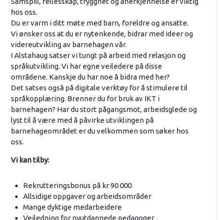
Samspill, fellesskap, trygghet og anerkjennelse er viktig
hos oss.
Du er varm i ditt møte med barn, foreldre og ansatte.
Vi ønsker oss at du er nytenkende, bidrar med ideer og
videreutvikling av barnehagen vår.
I Alstahaug satser vi tungt på arbeid med relasjon og
språkutvikling. Vi har egne veiledere på disse
områdene. Kanskje du har noe å bidra med her?
Det satses også på digitale verktøy for å stimulere til
språkopplæring. Brenner du for bruk av IKT i
barnehagen? Har du stort pågangsmot, arbeidsglede og
lyst til å være med å påvirke utviklingen på
barnehageområdet er du velkommen som søker hos
oss.
Vi kan tilby:
Rekrutteringsbonus på kr 90 000
Allsidige oppgaver og arbeidsområder
Mange dyktige medarbeidere
Veiledning for nyutdannede pedagoger