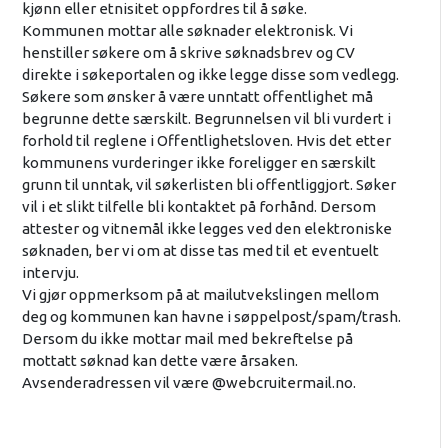
kjønn eller etnisitet oppfordres til å søke.
Kommunen mottar alle søknader elektronisk. Vi
henstiller søkere om å skrive søknadsbrev og CV
direkte i søkeportalen og ikke legge disse som vedlegg.
Søkere som ønsker å være unntatt offentlighet må
begrunne dette særskilt. Begrunnelsen vil bli vurdert i
forhold til reglene i Offentlighetsloven. Hvis det etter
kommunens vurderinger ikke foreligger en særskilt
grunn til unntak, vil søkerlisten bli offentliggjort. Søker
vil i et slikt tilfelle bli kontaktet på forhånd. Dersom
attester og vitnemål ikke legges ved den elektroniske
søknaden, ber vi om at disse tas med til et eventuelt
intervju.
Vi gjør oppmerksom på at mailutvekslingen mellom
deg og kommunen kan havne i søppelpost/spam/trash.
Dersom du ikke mottar mail med bekreftelse på
mottatt søknad kan dette være årsaken.
Avsenderadressen vil være @webcruitermail.no.