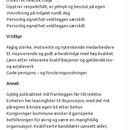
trives i et hektisk miljø
Opptrer respektfullt, er ydmyk og bevisst på egen
innvirkning på miljøet rundt deg
Personlig egnethet vektlegges særskilt
Personlig egnethet vektlegges særskilt
Vi tilbyr
Faglig sterke, motiverte og nytenkende medarbeidere
Et inspirerende og godt arbeidsmiljø med høy kvalitet
Lønn etter relevante kvalifikasjoner og gjeldende lov-
og avtaleverk
Gode pensjons – og forsikringsordninger
Annet
Gyldig politiattest må framlegges før tiltredelse
Enheten har leasingbiler til disposisjon, med det må
påregnes å bruke egen bil etter behov
Kongsvinger kommune ønsker å gjenspeile
befolkningen for øvrig og være en mangfoldig
organisasjon. Kvalifiserte kandidater uansett alder,