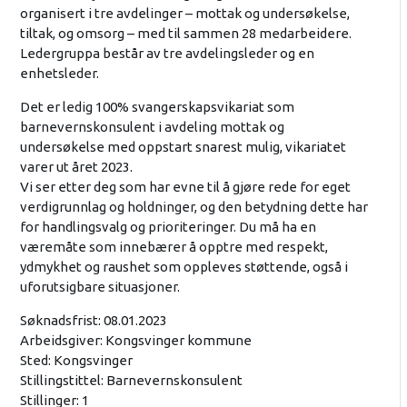
organisert i tre avdelinger – mottak og undersøkelse,
tiltak, og omsorg – med til sammen 28 medarbeidere.
Ledergruppa består av tre avdelingsleder og en
enhetsleder.
Det er ledig 100% svangerskapsvikariat som
barnevernskonsulent i avdeling mottak og
undersøkelse med oppstart snarest mulig, vikariatet
varer ut året 2023.
Vi ser etter deg som har evne til å gjøre rede for eget
verdigrunnlag og holdninger, og den betydning dette har
for handlingsvalg og prioriteringer. Du må ha en
væremåte som innebærer å opptre med respekt,
ydmykhet og raushet som oppleves støttende, også i
uforutsigbare situasjoner.
Søknadsfrist: 08.01.2023
Arbeidsgiver: Kongsvinger kommune
Sted: Kongsvinger
Stillingstittel: Barnevernskonsulent
Stillinger: 1