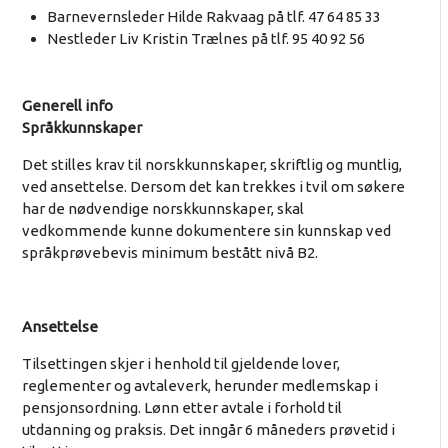
Barnevernsleder Hilde Rakvaag på tlf. 47 64 85 33
Nestleder Liv Kristin Trælnes på tlf. 95 40 92 56
Generell info
Språkkunnskaper
Det stilles krav til norskkunnskaper, skriftlig og muntlig,
ved ansettelse. Dersom det kan trekkes i tvil om søkere
har de nødvendige norskkunnskaper, skal
vedkommende kunne dokumentere sin kunnskap ved
språkprøvebevis minimum bestått nivå B2.
Ansettelse
Tilsettingen skjer i henhold til gjeldende lover,
reglementer og avtaleverk, herunder medlemskap i
pensjonsordning. Lønn etter avtale i forhold til
utdanning og praksis. Det inngår 6 måneders prøvetid i