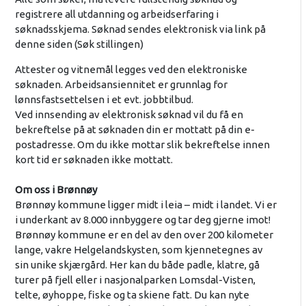
registrere all utdanning og arbeidserfaring i
søknadsskjema. Søknad sendes elektronisk via link på
denne siden (Søk stillingen)
Attester og vitnemål legges ved den elektroniske
søknaden. Arbeidsansiennitet er grunnlag for
lønnsfastsettelsen i et evt. jobbtilbud.
Ved innsending av elektronisk søknad vil du få en
bekreftelse på at søknaden din er mottatt på din e-
postadresse. Om du ikke mottar slik bekreftelse innen
kort tid er søknaden ikke mottatt.
Om oss i Brønnøy
Brønnøy kommune ligger midt i leia – midt i landet. Vi er
i underkant av 8.000 innbyggere og tar deg gjerne imot!
Brønnøy kommune er en del av den over 200 kilometer
lange, vakre Helgelandskysten, som kjennetegnes av
sin unike skjærgård. Her kan du både padle, klatre, gå
turer på fjell eller i nasjonalparken Lomsdal-Visten,
telte, øyhoppe, fiske og ta skiene fatt. Du kan nyte