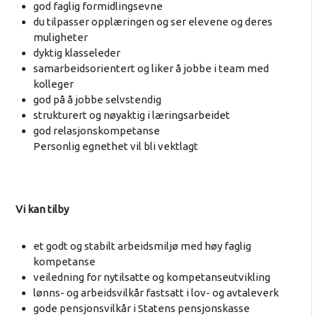
god faglig formidlingsevne
du tilpasser opplæringen og ser elevene og deres
muligheter
dyktig klasseleder
samarbeidsorientert og liker å jobbe i team med
kolleger
god på å jobbe selvstendig
strukturert og nøyaktig i læringsarbeidet
god relasjonskompetanse
Personlig egnethet vil bli vektlagt
Vi kan tilby
et godt og stabilt arbeidsmiljø med høy faglig
kompetanse
veiledning for nytilsatte og kompetanseutvikling
lønns- og arbeidsvilkår fastsatt i lov- og avtaleverk
gode pensjonsvilkår i Statens pensjonskasse