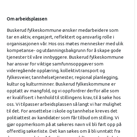
Om arbeidsplassen
Buskerud fylkeskommune ønsker medarbeidere som
tar en aktiv, engasjert, reflektert og ansvarlig rolle i
organisasjonen vår. Hos oss møtes mennesker med ulik
kompetanse- og utdanningsbakgrunn for å skape gode
tjenester til våre innbyggere. Buskerud fylkeskommune
har ansvar for viktige samfunnsoppgaver som
videregående opplæring, kollektivtransport og
fylkesveier, tannhelsetjenester, regional planlegging,
kultur og kulturminner. Buskerud fylkeskommune er
opptatt av mangfold, og vi oppfordrer derfor alle som
er kvalifisert i henhold til stillingens krav, til å søke hos
oss. Vi tilpasser arbeidsplassen så langt vi har mulighet
til det. For ansettelse i skole og tannhelse kreves det
politiattest av kandidater som får tilbud om stilling. Vi
gjør oppmerksom på at søkeres navn vil bli ført opp på
offentlig søkerliste. Det kan søkes om å bli unntatt fra