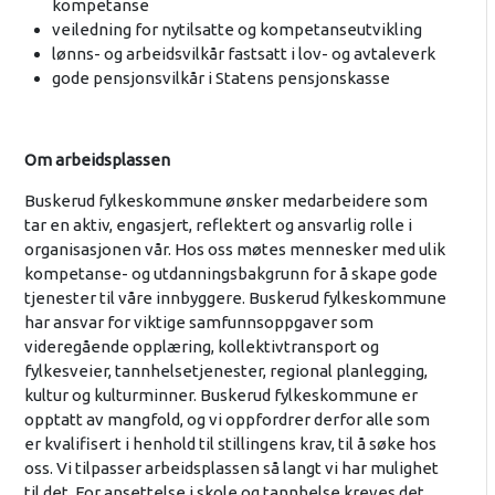
kompetanse
veiledning for nytilsatte og kompetanseutvikling
lønns- og arbeidsvilkår fastsatt i lov- og avtaleverk
gode pensjonsvilkår i Statens pensjonskasse
Om arbeidsplassen
Buskerud fylkeskommune ønsker medarbeidere som
tar en aktiv, engasjert, reflektert og ansvarlig rolle i
organisasjonen vår. Hos oss møtes mennesker med ulik
kompetanse- og utdanningsbakgrunn for å skape gode
tjenester til våre innbyggere. Buskerud fylkeskommune
har ansvar for viktige samfunnsoppgaver som
videregående opplæring, kollektivtransport og
fylkesveier, tannhelsetjenester, regional planlegging,
kultur og kulturminner. Buskerud fylkeskommune er
opptatt av mangfold, og vi oppfordrer derfor alle som
er kvalifisert i henhold til stillingens krav, til å søke hos
oss. Vi tilpasser arbeidsplassen så langt vi har mulighet
til det. For ansettelse i skole og tannhelse kreves det