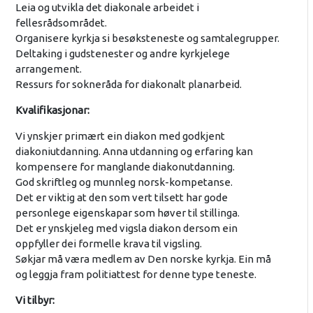
Leia og utvikla det diakonale arbeidet i
fellesrådsområdet.
Organisere kyrkja si besøksteneste og samtalegrupper.
Deltaking i gudstenester og andre kyrkjelege
arrangement.
Ressurs for sokneråda for diakonalt planarbeid.
Kvalifikasjonar:
Vi ynskjer primært ein diakon med godkjent
diakoniutdanning. Anna utdanning og erfaring kan
kompensere for manglande diakonutdanning.
God skriftleg og munnleg norsk-kompetanse.
Det er viktig at den som vert tilsett har gode
personlege eigenskapar som høver til stillinga.
Det er ynskjeleg med vigsla diakon dersom ein
oppfyller dei formelle krava til vigsling.
Søkjar må væra medlem av Den norske kyrkja. Ein må
og leggja fram politiattest for denne type teneste.
Vi tilbyr: