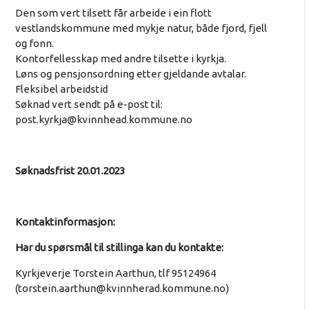
Den som vert tilsett får arbeide i ein flott
vestlandskommune med mykje natur, både fjord, fjell
og fonn.
Kontorfellesskap med andre tilsette i kyrkja.
Løns og pensjonsordning etter gjeldande avtalar.
Fleksibel arbeidstid
Søknad vert sendt på e-post til:
post.kyrkja@kvinnhead.kommune.no
Søknadsfrist 20.01.2023
Kontaktinformasjon:
Har du spørsmål til stillinga kan du kontakte:
Kyrkjeverje Torstein Aarthun, tlf 95124964
(
torstein.aarthun@kvinnherad.kommune.no
)