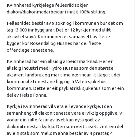
Kvinnherad kyrkjelege fellesråd søkjer
diakon/diakonmedarbeidar i inntil 100% stilling.
Fellesrådet består av 9 sokn og i kommunen bur det om
lag 13 000 innbyggjarar. Det er 12 kyrkjer med ulikt
aktivitetsnivå. Kommunen er samansett av fleire
bygder kor Rosendal og Husnes har dei fleste
offentlege tenestene.
Kvinnherad har ein allsidig arbeidsmarknad. Her er
allsidig industri med Hydro Husnes som den største
aktøren, landbruk og maritime næringar. I tillegg til dei
kommunale tenestane ligg også Valen sjukehus i
kommunen. Dette er eit psykiatrisk sjukehus som er ein
del av Helse Fonna.
Kyrkja i Kvinnherad vil vera ei levande kyrkje. I den
samanheng vil diakoniteneste vera ei viktig oppgåve. Vi
vonar ein i alle fasar av livet kan nyta godt av
diakonitenesta i kyrkja. Den som vert tilsett vert ein del
av ein stab som mellom anna består av 4 prestar, 4