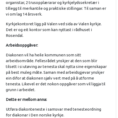
organistar, 2 trusopplærarar og kyrkjelydssekretær i
tillegg til merkantile og praktiske stillingar. Til saman er
vi om lag 14 årsverk.
Kyrkjekontoret ligg på Valen ved sida av Valen kyrkje.
Det er og eit kontor som kan nyttast i rådhuset i
Rosendal.
Arbeidsoppgåver:
Diakonen vil ha heile kommunen som sitt
arbeidsområde. Fellesrådet ynskjer at den som blir
tilsett i si utøving av tenesta skal nytta sine eigenskapar
på best muleg måte. Saman med arbeidsgjevar ynskjer
ein difor at diakonen sjølv vert med på å utforme
tenesta. Likevel er det nokon oppgåver som vil liggja til
grunn i arbeidet.
Dette er mellom anna:
Utføra diakonteneste i samsvar med tenesteordning
for diakonar i Den norske kyrkje.