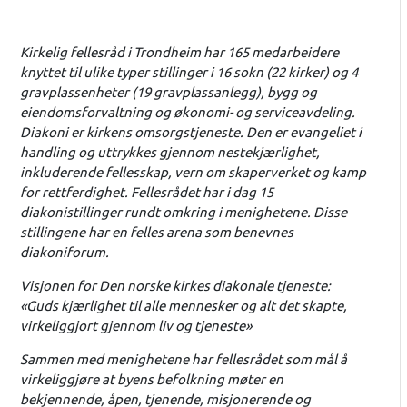
Kirkelig fellesråd i Trondheim har 165 medarbeidere
knyttet til ulike typer stillinger i 16 sokn (22 kirker) og 4
gravplassenheter (19 gravplassanlegg), bygg og
eiendomsforvaltning og økonomi- og serviceavdeling.
Diakoni er kirkens omsorgstjeneste. Den er evangeliet i
handling og uttrykkes gjennom nestekjærlighet,
inkluderende fellesskap, vern om skaperverket og kamp
for rettferdighet. Fellesrådet har i dag 15
diakonistillinger rundt omkring i menighetene. Disse
stillingene har en felles arena som benevnes
diakoniforum.
Visjonen for Den norske kirkes diakonale tjeneste:
«Guds kjærlighet til alle mennesker og alt det skapte,
virkeliggjort gjennom liv og tjeneste»
Sammen med menighetene har fellesrådet som mål å
virkeliggjøre at byens befolkning møter en
bekjennende, åpen, tjenende, misjonerende og