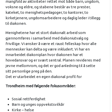
mangfold av aktiviteter rettet mot både barn, ungdom,
voksne og eldre, og stabene består av tre prester,
kateket, to menighetspedagoger, to kantorer, to
kirketjenere, ungdomsarbeidere og daglig leder i tillegg
til diakonen.
Menighetene har et stort diakonalt arbeid som
gjennomføres i samarbeid med diakoniutvalg og
frivillige. Vi ønsker å være et raust felleskap hvor alle
mennesker kan delta og være inkludert. Vi har en
innarbeidet diakoniplan hvor diakonen har et
hovedansvar og er svært sentral. Planen revideres med
jevne mellomrom, og det er god anledning til å sette
sitt personlige preg på den.
Det er utarbeidet en egen diakonal profil for
Trondheim med følgende fokusområder:
Sosial rettferdighet
Barn og unges oppvekstsvilkår
Kirke – helse