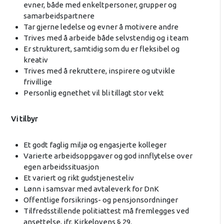
evner, både med enkeltpersoner, grupper og
samarbeidspartnere
​Tar gjerne ledelse og evner å motivere andre
​Trives med å arbeide både selvstendig og i team
​Er strukturert, samtidig som du er fleksibel og
kreativ
Trives med å rekruttere, inspirere og utvikle
frivillige
​Personlig egnethet vil bli tillagt stor vekt
Vi tilbyr
Et godt faglig miljø og engasjerte kolleger
​Varierte arbeidsoppgaver og god innflytelse over
egen arbeidssituasjon
Et variert og rikt gudstjenesteliv
​Lønn i samsvar med avtaleverk for DnK
​Offentlige forsikrings- og pensjonsordninger
Tilfredsstillende politiattest må fremlegges ved
ansettelse, jfr. Kirkelovens § 29.