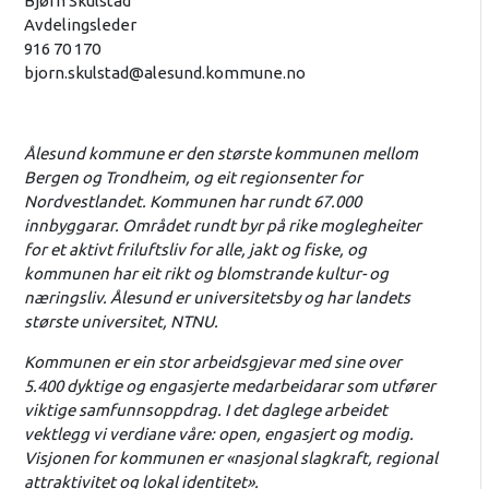
Bjørn Skulstad
Avdelingsleder
916 70 170
bjorn.skulstad@alesund.kommune.no
Ålesund kommune er den største kommunen mellom
Bergen og Trondheim, og eit regionsenter for
Nordvestlandet. Kommunen har rundt 67.000
innbyggarar. Området rundt byr på rike moglegheiter
for et aktivt friluftsliv for alle, jakt og fiske, og
kommunen har eit rikt og blomstrande kultur- og
næringsliv. Ålesund er universitetsby og har landets
største universitet, NTNU.
Kommunen er ein stor arbeidsgjevar med sine over
5.400 dyktige og engasjerte medarbeidarar som utfører
viktige samfunnsoppdrag. I det daglege arbeidet
vektlegg vi verdiane våre: open, engasjert og modig.
Visjonen for kommunen er «nasjonal slagkraft, regional
attraktivitet og lokal identitet».