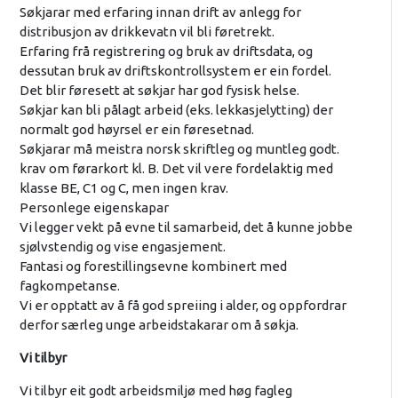
Søkjarar med erfaring innan drift av anlegg for
distribusjon av drikkevatn vil bli føretrekt.
Erfaring frå registrering og bruk av driftsdata, og
dessutan bruk av driftskontrollsystem er ein fordel.
Det blir føresett at søkjar har god fysisk helse.
Søkjar kan bli pålagt arbeid (eks. lekkasjelytting) der
normalt god høyrsel er ein føresetnad.
Søkjarar må meistra norsk skriftleg og muntleg godt.
krav om førarkort kl. B. Det vil vere fordelaktig med
klasse BE, C1 og C, men ingen krav.
Personlege eigenskapar
Vi legger vekt på evne til samarbeid, det å kunne jobbe
sjølvstendig og vise engasjement.
Fantasi og forestillingsevne kombinert med
fagkompetanse.
Vi er opptatt av å få god spreiing i alder, og oppfordrar
derfor særleg unge arbeidstakarar om å søkja.
Vi tilbyr
Vi tilbyr eit godt arbeidsmiljø med høg fagleg