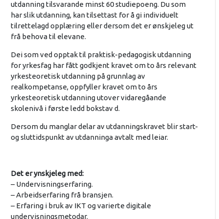
utdanning tilsvarande minst 60 studiepoeng. Du som
har slik utdanning, kan tilsettast for å gi individuelt
tilrettelagd opplæring eller dersom det er ønskjeleg ut
frå behova til elevane.
Dei som ved opptak til praktisk-pedagogisk utdanning
for yrkesfag har fått godkjent kravet om to års relevant
yrkesteoretisk utdanning på grunnlag av
realkompetanse, oppfyller kravet om to års
yrkesteoretisk utdanning utover vidaregåande
skolenivå i første ledd bokstav d.
Dersom du manglar delar av utdanningskravet blir start-
og sluttidspunkt av utdanninga avtalt med leiar.
Det er ynskjeleg med:
– Undervisningserfaring.
– Arbeidserfaring frå bransjen.
– Erfaring i bruk av IKT og varierte digitale
undervisningsmetodar.