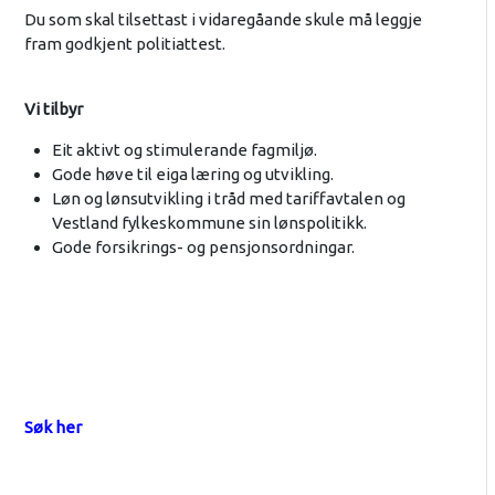
Du som skal tilsettast i vidaregåande skule må leggje
fram godkjent politiattest.
Vi tilbyr
Eit aktivt og stimulerande fagmiljø.
Gode høve til eiga læring og utvikling.
Løn og lønsutvikling i tråd med tariffavtalen og
Vestland fylkeskommune sin lønspolitikk.
Gode forsikrings- og pensjonsordningar.
Søk her