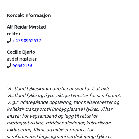
Kontaktinformasjon
Alf Reidar Myrstad
rektor
Telefon:
+47 90962632
Cecilie Bjørlo
avdelingsleiar
Telefon:
90662156
Vestland fylkeskommune har ansvar for å utvikle
Vestland fylke og å yte viktige tenester for samfunnet.
Vi gir vidaregåande opplæring, tannhelsetenester og
kollektivtransport til innbyggjarane i fylket. Vi har
ansvar for vegsamband og legg til rette for
næringsutvikling, fritidsopplevingar, kulturliv og
inkludering. Klima og miljø er premiss for
samfunnsutviklinga og som verdiskapingsfylke er