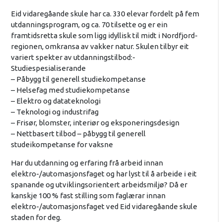
Eid vidaregåande skule har ca. 330 elevar fordelt på fem
utdanningsprogram, og ca. 70 tilsette og er ein
framtidsretta skule som ligg idyllisk til midt i Nordfjord-
regionen, omkransa av vakker natur. Skulen tilbyr eit
variert spekter av utdanningstilbod:-
Studiespesialiserande
– Påbygg til generell studiekompetanse
– Helsefag med studiekompetanse
– Elektro og datateknologi
– Teknologi og industrifag
– Frisør, blomster, interiør og eksponeringsdesign
– Nettbasert tilbod – påbygg til generell
studeikompetanse for vaksne
Har du utdanning og erfaring frå arbeid innan
elektro-/automasjonsfaget og har lyst til å arbeide i eit
spanande og utviklingsorientert arbeidsmiljø? Då er
kanskje 100 % fast stilling som faglærar innan
elektro-/automasjonsfaget ved Eid vidaregåande skule
staden for deg.