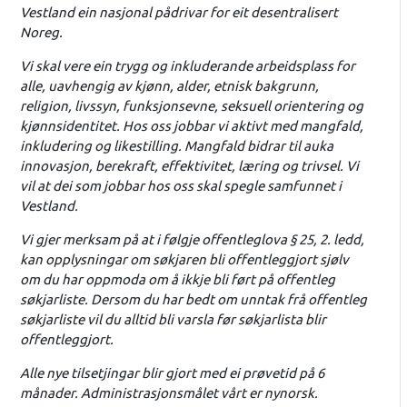
Vestland ein nasjonal pådrivar for eit desentralisert
Noreg.
Vi skal vere ein trygg og inkluderande arbeidsplass for
alle, uavhengig av kjønn, alder, etnisk bakgrunn,
religion, livssyn, funksjonsevne, seksuell orientering og
kjønnsidentitet. Hos oss jobbar vi aktivt med mangfald,
inkludering og likestilling. Mangfald bidrar til auka
innovasjon, berekraft, effektivitet, læring og trivsel. Vi
vil at dei som jobbar hos oss skal spegle samfunnet i
Vestland.
Vi gjer merksam på at i følgje offentleglova § 25, 2. ledd,
kan opplysningar om søkjaren bli offentleggjort sjølv
om du har oppmoda om å ikkje bli ført på offentleg
søkjarliste. Dersom du har bedt om unntak frå offentleg
søkjarliste vil du alltid bli varsla før søkjarlista blir
offentleggjort.
Alle nye tilsetjingar blir gjort med ei prøvetid på 6
månader. Administrasjonsmålet vårt er nynorsk.