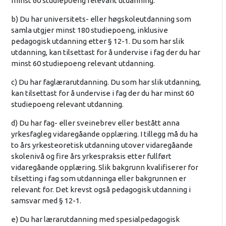
minst 60 studiepoeng relevant utdanning.
b) Du har universitets- eller høgskoleutdanning som
samla utgjer minst 180 studiepoeng, inklusive
pedagogisk utdanning etter § 12-1. Du som har slik
utdanning, kan tilsettast for å undervise i fag der du har
minst 60 studiepoeng relevant utdanning.
c) Du har faglærarutdanning. Du som har slik utdanning,
kan tilsettast for å undervise i fag der du har minst 60
studiepoeng relevant utdanning.
d) Du har fag- eller sveinebrev eller bestått anna
yrkesfagleg vidaregåande opplæring. I tillegg må du ha
to års yrkesteoretisk utdanning utover vidaregåande
skolenivå og fire års yrkespraksis etter fullført
vidaregåande opplæring. Slik bakgrunn kvalifiserer for
tilsetting i fag som utdanninga eller bakgrunnen er
relevant for. Det krevst også pedagogisk utdanning i
samsvar med § 12-1.
e) Du har lærarutdanning med spesialpedagogisk