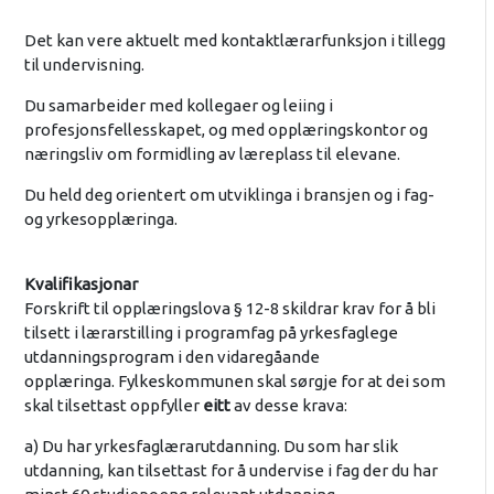
Det kan vere aktuelt med kontaktlærarfunksjon i tillegg
til undervisning.
Du samarbeider med kollegaer og leiing i
profesjonsfellesskapet, og med opplæringskontor og
næringsliv om formidling av læreplass til elevane.
Du held deg orientert om utviklinga i bransjen og i fag-
og yrkesopplæringa.
Kvalifikasjonar
Forskrift til opplæringslova § 12-8 skildrar krav for å bli
tilsett i lærarstilling i programfag på yrkesfaglege
utdanningsprogram i den vidaregåande
opplæringa. Fylkeskommunen skal sørgje for at dei som
skal tilsettast oppfyller
eitt
av desse krava:
a) Du har yrkesfaglærarutdanning. Du som har slik
utdanning, kan tilsettast for å undervise i fag der du har