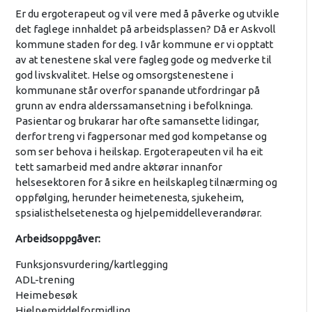
Er du ergoterapeut og vil vere med å påverke og utvikle
det faglege innhaldet på arbeidsplassen? Då er Askvoll
kommune staden for deg. I vår kommune er vi opptatt
av at tenestene skal vere fagleg gode og medverke til
god livskvalitet. Helse og omsorgstenestene i
kommunane står overfor spanande utfordringar på
grunn av endra alderssamansetning i befolkninga.
Pasientar og brukarar har ofte samansette lidingar,
derfor treng vi fagpersonar med god kompetanse og
som ser behova i heilskap. Ergoterapeuten vil ha eit
tett samarbeid med andre aktørar innanfor
helsesektoren for å sikre en heilskapleg tilnærming og
oppfølging, herunder heimetenesta, sjukeheim,
spsialisthelsetenesta og hjelpemiddelleverandørar.
Arbeidsoppgåver:
Funksjonsvurdering/kartlegging
ADL-trening
Heimebesøk
Hjelpemiddelformidling