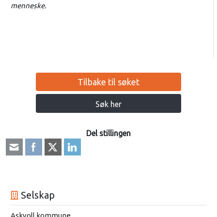
menneske.
Tilbake til søket
Søk her
Del stillingen
Selskap
Askvoll kommune