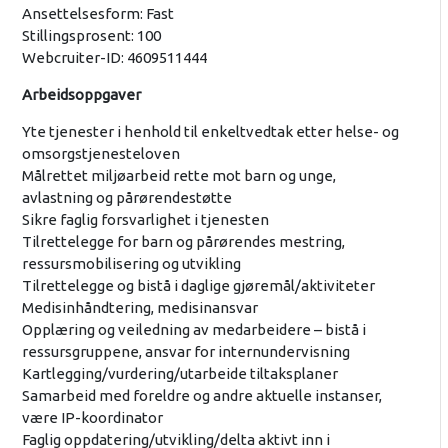
Ansettelsesform: Fast
Stillingsprosent: 100
Webcruiter-ID: 4609511444
Arbeidsoppgaver
Yte tjenester i henhold til enkeltvedtak etter helse- og
omsorgstjenesteloven
Målrettet miljøarbeid rette mot barn og unge,
avlastning og pårørendestøtte
Sikre faglig forsvarlighet i tjenesten
Tilrettelegge for barn og pårørendes mestring,
ressursmobilisering og utvikling
Tilrettelegge og bistå i daglige gjøremål/aktiviteter
Medisinhåndtering, medisinansvar
Opplæring og veiledning av medarbeidere – bistå i
ressursgruppene, ansvar for internundervisning
Kartlegging/vurdering/utarbeide tiltaksplaner
Samarbeid med foreldre og andre aktuelle instanser,
være IP-koordinator
Faglig oppdatering/utvikling/delta aktivt inn i