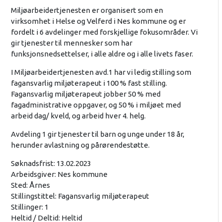
Miljøarbeidertjenesten er organisert som en
virksomhet i Helse og Velferd i Nes kommune og er
fordelt i 6 avdelinger med forskjellige fokusområder. Vi
gir tjenester til mennesker som har
funksjonsnedsettelser, i alle aldre og i alle livets faser.
I Miljøarbeidertjenesten avd.1 har vi ledig stilling som
fagansvarlig miljøterapeut i 100 % fast stilling.
Fagansvarlig miljøterapeut jobber 50 % med
fagadministrative oppgaver, og 50 % i miljøet med
arbeid dag/ kveld, og arbeid hver 4. helg.
Avdeling 1 gir tjenester til barn og unge under 18 år,
herunder avlastning og pårørendestøtte.
Søknadsfrist: 13.02.2023
Arbeidsgiver: Nes kommune
Sted: Årnes
Stillingstittel: Fagansvarlig miljøterapeut
Stillinger: 1
Heltid / Deltid: Heltid