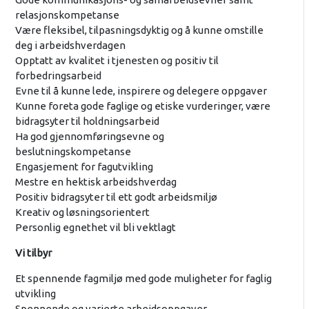
relasjonskompetanse
Være fleksibel, tilpasningsdyktig og å kunne omstille
deg i arbeidshverdagen
Opptatt av kvalitet i tjenesten og positiv til
forbedringsarbeid
Evne til å kunne lede, inspirere og delegere oppgaver
Kunne foreta gode faglige og etiske vurderinger, være
bidragsyter til holdningsarbeid
Ha god gjennomføringsevne og
beslutningskompetanse
Engasjement for fagutvikling
Mestre en hektisk arbeidshverdag
Positiv bidragsyter til ett godt arbeidsmiljø
Kreativ og løsningsorientert
Personlig egnethet vil bli vektlagt
Vi tilbyr
Et spennende fagmiljø med gode muligheter for faglig
utvikling
Spennende og varierte arbeidsoppgaver