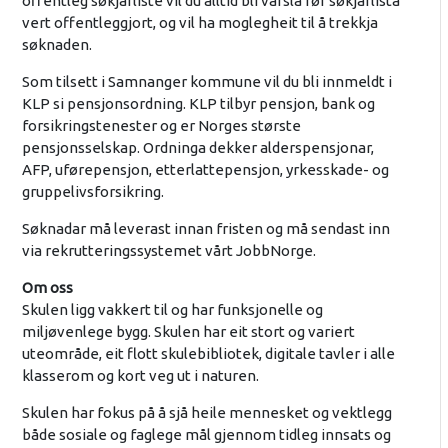
offentleg søkjarliste vil du alltid bli varsla før søkjarlista
vert offentleggjort, og vil ha moglegheit til å trekkja
søknaden.
Som tilsett i Samnanger kommune vil du bli innmeldt i
KLP si pensjonsordning. KLP tilbyr pensjon, bank og
forsikringstenester og er Norges største
pensjonsselskap. Ordninga dekker alderspensjonar,
AFP, uførepensjon, etterlattepensjon, yrkesskade- og
gruppelivsforsikring.
Søknadar må leverast innan fristen og må sendast inn
via rekrutteringssystemet vårt JobbNorge.
Om oss
Skulen ligg vakkert til og har funksjonelle og
miljøvenlege bygg. Skulen har eit stort og variert
uteområde, eit flott skulebibliotek, digitale tavler i alle
klasserom og kort veg ut i naturen.
Skulen har fokus på å sjå heile mennesket og vektlegg
både sosiale og faglege mål gjennom tidleg innsats og