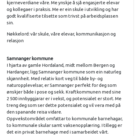
kjerneverdiane våre. Me ynskje å sjå engasjerte elevar
og kollegaer i praksis. Me er ein skule i utvikling og har
godt kvalifiserte tilsette som trivst på arbeidsplassen
sin.
Nøkkelord: vår skule, våre elevar, kommunikasjon og
relasjon
Samnanger kommune
I hjarta av gamle Hordaland, midt mellom Bergen og
Hardanger, ligg Samnanger kommune som ein naturleg
skjønnheit. Med relativ kort veg til både by- og
naturopplevelsar, er Samnanger perfekt for deg som
ønskjer både i pose og sekk. Kraftkommunen med sine
2 500 innbyggjarar er i vekst, og potensialet er stort. Me
treng deg som ser dette potensialet og vil vera med på
den spanande reisa vidare.
Oppvekstområdet omfattar to kommunale barnehagar,
to kommunale skular samt vaksenopplæring. I tillegg er
det ein privat barnehage med i samarbeidet vårt.