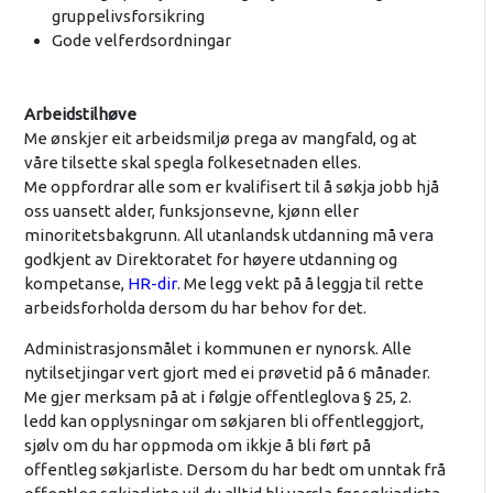
gruppelivsforsikring
Gode velferdsordningar
Arbeidstilhøve
Me ønskjer eit arbeidsmiljø prega av mangfald, og at
våre tilsette skal spegla folkesetnaden elles.
Me oppfordrar alle som er kvalifisert til å søkja jobb hjå
oss uansett alder, funksjonsevne, kjønn eller
minoritetsbakgrunn. All utanlandsk utdanning må vera
godkjent av Direktoratet for høyere utdanning og
kompetanse,
HR-dir
. Me legg vekt på å leggja til rette
arbeidsforholda dersom du har behov for det.
Administrasjonsmålet i kommunen er nynorsk. Alle
nytilsetjingar vert gjort med ei prøvetid på 6 månader.
Me gjer merksam på at i følgje offentleglova § 25, 2.
ledd kan opplysningar om søkjaren bli offentleggjort,
sjølv om du har oppmoda om ikkje å bli ført på
offentleg søkjarliste. Dersom du har bedt om unntak frå