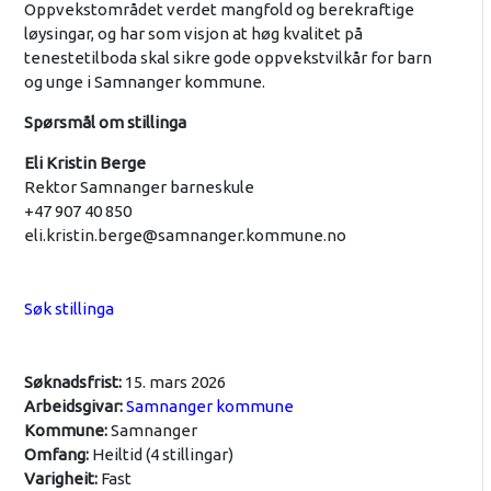
Oppvekstområdet verdet mangfold og berekraftige
løysingar, og har som visjon at høg kvalitet på
tenestetilboda skal sikre gode oppvekstvilkår for barn
og unge i Samnanger kommune.
Spørsmål om stillinga
Eli Kristin Berge
Rektor Samnanger barneskule
+47 907 40 850
eli.kristin.berge@samnanger.kommune.no
Søk stillinga
Søknadsfrist:
15. mars 2026
Arbeidsgivar:
Samnanger kommune
Kommune:
Samnanger
Omfang:
Heiltid (4 stillingar)
Varigheit:
Fast