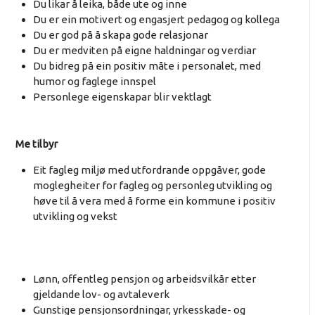
Du likar å leika, både ute og inne
Du er ein motivert og engasjert pedagog og kollega
Du er god på å skapa gode relasjonar
Du er medviten på eigne haldningar og verdiar
Du bidreg på ein positiv måte i personalet, med
humor og faglege innspel
Personlege eigenskapar blir vektlagt
Me tilbyr
Eit fagleg miljø med utfordrande oppgåver, gode
moglegheiter for fagleg og personleg utvikling og
høve til å vera med å forme ein kommune i positiv
utvikling og vekst
Lønn, offentleg pensjon og arbeidsvilkår etter
gjeldande lov- og avtaleverk
Gunstige pensjonsordningar, yrkesskade- og