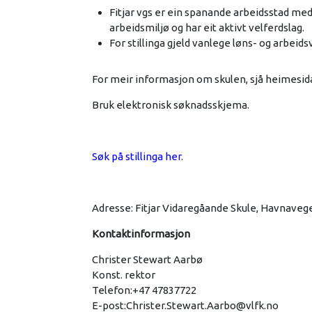
Fitjar vgs er ein spanande arbeidsstad med 
arbeidsmiljø og har eit aktivt velferdslag.
For stillinga gjeld vanlege løns- og arbeidsv
For meir informasjon om skulen, sjå heimesid
Bruk elektronisk søknadsskjema.
Søk på stillinga her.
Adresse: Fitjar Vidaregåande Skule, Havnavegen
Kontaktinformasjon
Christer Stewart Aarbø
Konst. rektor
Telefon:+47 47837722
E-post:
Christer.Stewart.Aarbo@vlfk.no