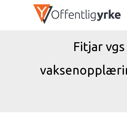
Fitjar vg
vaksenopplæ