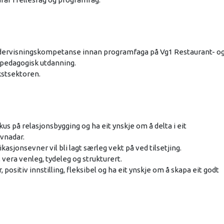
dervisningskompetanse innan programfaga på Vg1 Restaurant- o
 pedagogisk utdanning.
kstsektoren.
s på relasjonsbygging og ha eit ynskje om å delta i eit
evnadar.
jonsevner vil bli lagt særleg vekt på ved tilsetjing.
vera venleg, tydeleg og strukturert.
positiv innstilling, fleksibel og ha eit ynskje om å skapa eit godt