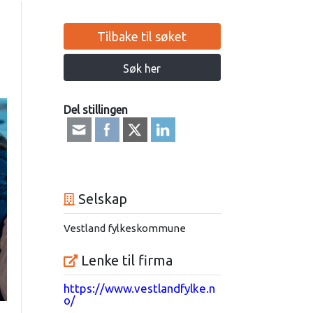
Tilbake til søket
Søk her
Del stillingen
Selskap
Vestland fylkeskommune
Lenke til firma
https://www.vestlandfylke.n
o/