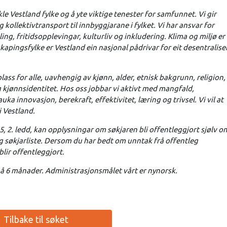
e Vestland fylke og å yte viktige tenester for samfunnet. Vi gir
ollektivtransport til innbyggjarane i fylket. Vi har ansvar for
ng, fritidsopplevingar, kulturliv og inkludering. Klima og miljø er
pingsfylke er Vestland ein nasjonal pådrivar for eit desentralise
lass for alle, uavhengig av kjønn, alder, etnisk bakgrunn, religion,
g kjønnsidentitet. Hos oss jobbar vi aktivt med mangfald,
auka innovasjon, berekraft, effektivitet, læring og trivsel. Vi vil at
i Vestland.
25, 2. ledd, kan opplysningar om søkjaren bli offentleggjort sjølv o
g søkjarliste. Dersom du har bedt om unntak frå offentleg
 blir offentleggjort.
d på 6 månader. Administrasjonsmålet vårt er nynorsk.
Tilbake til søket