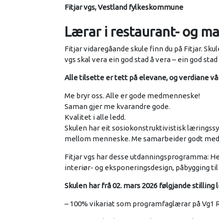
Fitjar vgs, Vestland fylkeskommune
Lærar i restaurant- og m
Fitjar vidaregåande skule finn du på Fitjar. Skul
vgs skal vera ein god stad å vera – ein god stad
Alle tilsette er tett på elevane, og verdiane vå
Me bryr oss. Alle er gode medmenneske!
Saman gjer me kvarandre gode.
Kvalitet i alle ledd.
Skulen har eit sosiokonstruktivistisk læringssy
mellom menneske. Me samarbeider godt med lok
Fitjar vgs har desse utdanningsprogramma: He
interiør- og eksponeringsdesign, påbygging t
Skulen har frå 02. mars 2026 følgjande stilling l
– 100% vikariat som programfaglærar på Vg1 