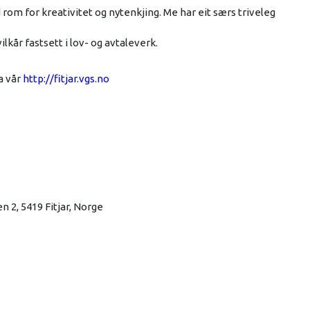
rom for kreativitet og nytenkjing. Me har eit særs triveleg
ilkår fastsett i lov- og avtaleverk.
a vår
http://fitjar.vgs.no
 2, 5419 Fitjar, Norge