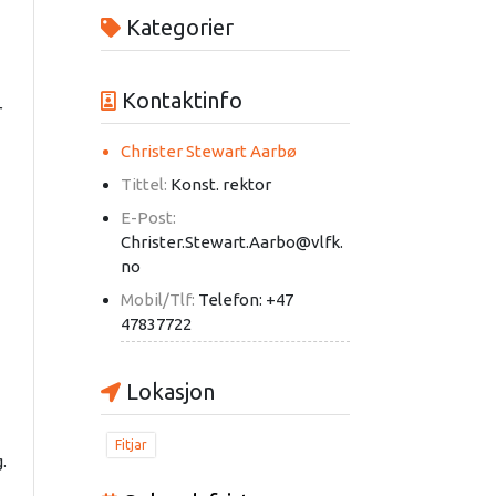
Kategorier
Kontaktinfo
r
Christer Stewart Aarbø
Tittel:
Konst. rektor
E-Post:
Christer.Stewart.Aarbo@vlfk.
no
Mobil/Tlf:
Telefon: +47
47837722
Lokasjon
Fitjar
.