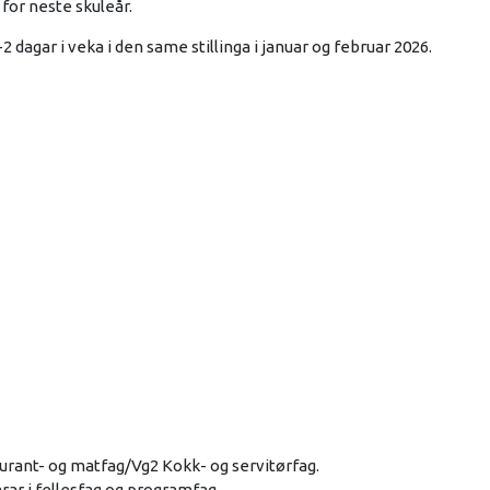
for neste skuleår.
 dagar i veka i den same stillinga i januar og februar 2026.
urant- og matfag/Vg2 Kokk- og servitørfag.
ar i fellesfag og programfag.