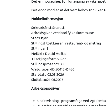
Det er moglegheit for forlenging av vikariatet 
Det er og mogleg at det vert behov for vikar 1-2
Nøkkelinformasjon
Søknadsfrist:Snarast
Arbeidsgivar:Vestland fylkeskommune
Stad:Fitjar
Stillingstittel:Lærar i restaurant- og matfag
Stillingar:1
Heiltid / Deltid:Heiltid
Tilsetjingsform:Vikar
Stillingsprosent:100
Webcruiter-ID:5041346456
Startdato:02.03.2026
Sluttdato:21.06.2026
Arbeidsoppgåver
Undervisning i programfaga ved Vg1 Resta
Tverrfagleg arbeid og samarbeid med lærar