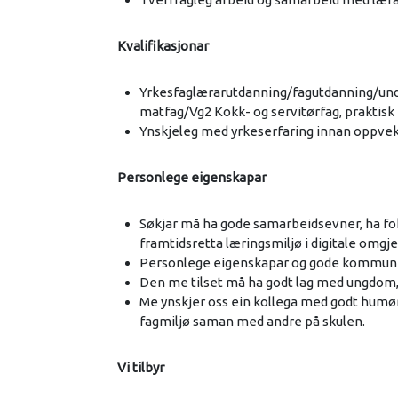
Kvalifikasjonar
Yrkesfaglærarutdanning/fagutdanning/un
matfag/Vg2 Kokk- og servitørfag, praktisk
Ynskjeleg med yrkeserfaring innan oppve
Personlege eigenskapar
Søkjar må ha gode samarbeidsevner, ha foku
framtidsretta læringsmiljø i digitale omgj
Personlege eigenskapar og gode kommunikas
Den me tilset må ha godt lag med ungdom, 
Me ynskjer oss ein kollega med godt humør, 
fagmiljø saman med andre på skulen.
Vi tilbyr