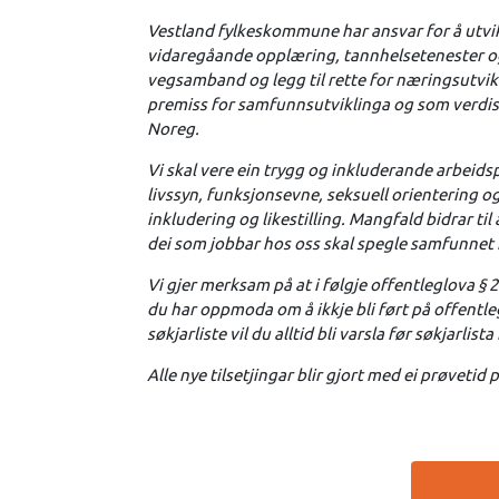
Vestland fylkeskommune har ansvar for å utvikl
vidaregåande opplæring, tannhelsetenester og k
vegsamband og legg til rette for næringsutvikli
premiss for samfunnsutviklinga og som verdiska
Noreg.
Vi skal vere ein trygg og inkluderande arbeidsp
livssyn, funksjonsevne, seksuell orientering o
inkludering og likestilling. Mangfald bidrar til 
dei som jobbar hos oss skal spegle samfunnet 
Vi gjer merksam på at i følgje offentleglova § 
du har oppmoda om å ikkje bli ført på offentle
søkjarliste vil du alltid bli varsla før søkjarlista
Alle nye tilsetjingar blir gjort med ei prøveti