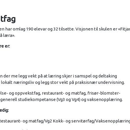
atfag
en har omlag 190 elevar og 32 tilsette. Visjonen til skulen er «Fitja
 å læra».
re er:
n der me legg vekt på at læring skjer i samspel og deltaking
alt næringsliv og legg stor vekt på praksisnær undervisning.
lse- og oppvekstfag, restaurant- og matfag, frisør-blomster-
il generell studiekompetanse (Vg3 og Vg4) og vaksenopplæring.
edig:
Restaurant- og matfag/Vg2 Kokk- og servitørfag/Vaksenopplæring