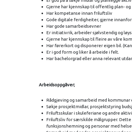
Er god på å søkje midlar og planlegge aktiv
Gjerne har kjennskap til offentlig plan- og
Har kompetanse innan friluftsliv
Gode digitale ferdigheiter, gjerne innanfor
Har gode samarbeidsevner
Er initiativrik, arbeider sjølvstendig og lø
Gjerne har kjennskap til fleire av våre k
Har førerkort og disponerer eigen bil. (Kan
Er i god form og liker å arbeide i felt.
Har bachelorgrad eller anna relevant utd
Arbeidsoppgåver;
Rådgjeving og samarbeid med kommunar og 
Søkje prosjektmidlar, prosjektstyring bu
Friluftsskular i skuleferiane og andre ak
Friluftsliv for særskilde målgrupper. Dett
funksjonshemning og personar med helseu