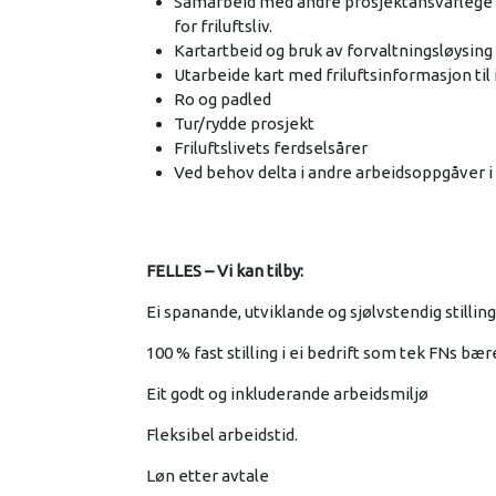
Samarbeid med andre prosjektansvarlege i f
for friluftsliv.
Kartartbeid og bruk av forvaltningsløysing
Utarbeide kart med friluftsinformasjon til 
Ro og padled
Tur/rydde prosjekt
Friluftslivets ferdselsårer
Ved behov delta i andre arbeidsoppgåver i f
FELLES – Vi kan tilby:
Ei spanande, utviklande og sjølvstendig stilling
100 % fast stilling i ei bedrift som tek FNs bæ
Eit godt og inkluderande arbeidsmiljø
Fleksibel arbeidstid.
Løn etter avtale