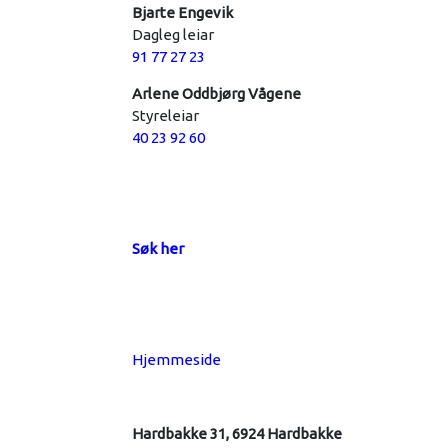
Bjarte Engevik
Dagleg leiar
91 77 27 23
Arlene Oddbjørg Vågene
Styreleiar
40 23 92 60
Søk her
Hjemmeside
Hardbakke 31, 6924 Hardbakke