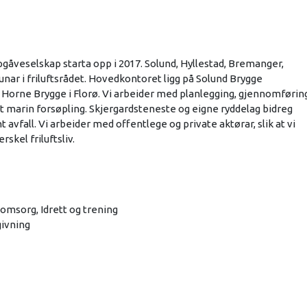
pgåveselskap starta opp i 2017. Solund, Hyllestad, Bremanger,
ar i friluftsrådet. Hovedkontoret ligg på Solund Brygge
 Horne Brygge i Florø. Vi arbeider med planlegging, gjennomførin
 marin forsøpling. Skjergardsteneste og eigne ryddelag bidreg
 avfall. Vi arbeider med offentlege og private aktørar, slik at vi
skel friluftsliv.
 omsorg, Idrett og trening
givning