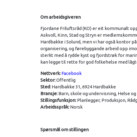
Om arbeidsgiveren
Fjordane Friluftsråd (KO) er eit kommunalt op
Askvoll, Kinn, Stad og Stryn er medlemskommun
Hardbakke i Solund, men vi har også kontor på
organisering, og førebyggande arbeid opp imot
sterkt med å rydde kyst og fjordstrøk for marint
kan legge til rette for god folkehelse med lågter
Nettverk:
Facebook
Sektor:
Offentlig
Sted:
Hardbakke 31, 6924 Hardbakke
Bransje:
Barn, skole og undervisning, Helse og
Stillingsfunksjon:
Planlegger, Produksjon, Råd
Arbeidsspråk:
Norsk
Spørsmål om stillingen