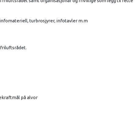
riluftsrådet samt organisasjonar og frivillige som legg til rette
infomateriell, turbrosjyrer, infotavler m.m
riluftsrådet.
rekraftmål på alvor