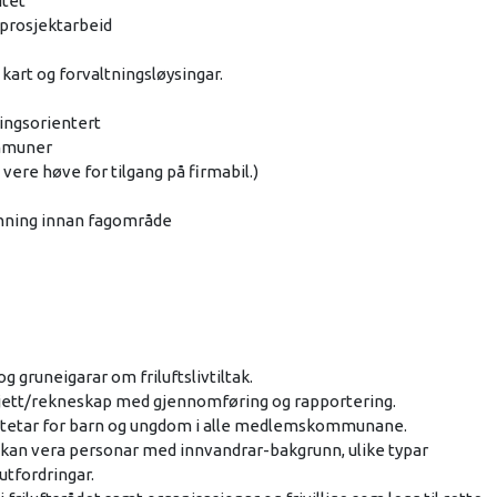
itet
 prosjektarbeid
 kart og forvaltningsløysingar.
ysingsorientert
ommuner
 vere høve for tilgang på firmabil.)
anning innan fagområde
gruneigarar om friluftslivtiltak.
dsjett/rekneskap med gjennomføring og rapportering.
tivitetar for barn og ungdom i alle medlemskommunane.
e kan vera personar med innvandrar-bakgrunn, ulike typar
tfordringar.