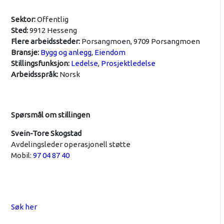
Sektor:
Offentlig
Sted:
9912 Hesseng
Flere arbeidssteder:
Porsangmoen, 9709 Porsangmoen
Bransje:
Bygg og anlegg
,
Eiendom
Stillingsfunksjon:
Ledelse
,
Prosjektledelse
Arbeidsspråk:
Norsk
Spørsmål om stillingen
Svein-Tore Skogstad
Avdelingsleder operasjonell støtte
Mobil:
97 04 87 40
Søk her