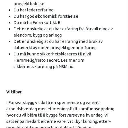
prosjektledelse
Du har ledererfaring
Du har god økonomisk forståelse
Du må ha Førerkort kl. B
Det er ønskelig at du har erfaring fra forvaltning av
eiendom, bygg og anlegg
Det er ønskelig at du har erfaring med bruk av
dataverktøy innen prosjektgjennomføring
Du må kunne sikkerhetsklareres til nivå
Hemmelig/Nato secret. Les mer om
sikkerhetsklarering på NSM.no.
Vi tilbyr
I Forsvarsbygg vil du få en spennende og variert
arbeidshverdag med et meningsfullt samfunnsoppdrag
hvor du vil bidra til å bygge forsvarsevne hver dag. Vi
satser på medarbeiderne våre, vi tilbyr kursing, etter-
og videreutdanning og har etablert vår egen