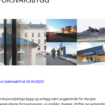
r (søknadsfrist 02.04.2025)
 funksjonsdyktige bygg og anlegg vært avgjørende for Norges
ygge denne forsvarsevnen, vi utvikler, bygger, drifter og avhender