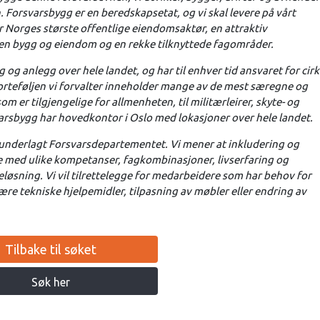
 Forsvarsbygg er en beredskapsetat, og vi skal levere på vårt
 er Norges største offentlige eiendomsaktør, en attraktiv
n bygg og eiendom og en rekke tilknyttede fagområder.
og anlegg over hele landet, og har til enhver tid ansvaret for cir
orteføljen vi forvalter inneholder mange av de mest særegne og
m er tilgjengelige for allmenheten, til militærleirer, skyte- og
varsbygg har hovedkontor i Oslo med lokasjoner over hele landet.
 underlagt Forsvarsdepartementet. Vi mener at inkludering og
e med ulike kompetanser, fagkombinasjoner, livserfaring og
eløsning. Vi vil tilrettelegge for medarbeidere som har behov for
ære tekniske hjelpemidler, tilpasning av møbler eller endring av
Tilbake til søket
Søk her