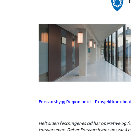
Forsvarsbygg Region nord – Prosjektkoordinato
Helt siden festningenes tid har operative og
forsvarsevne. Det er Forsvarsbyggs ansvar å b