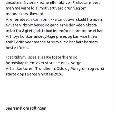
ansatte må være kristne eller aktive i Frelsesarmeen,
men må være lojal mot vårt verdigrunnlag om
menneskers likeverd.
Vi er en ideell aktør som ikke tar ut overskudd fra noen
av våre virksomheter, og går gjerne den «den ekstra
mila» for å gi et godt tilbud innenfor de rammene vi har.
Vi tilbyr konkurransedyktige priser, og kan vise til en
stabil drift over mange år som alltid har hatt barnets
beste i fokus.
I dag tilbyr vi spesialiserte fosterhjem og
beredskapshjem over store deler av Norge.
Vi har kontorer i Trondheim, Oslo og Porsgrunn og vil nå
starte opp i Bergen høsten 2026.
Spørsmål om stillingen