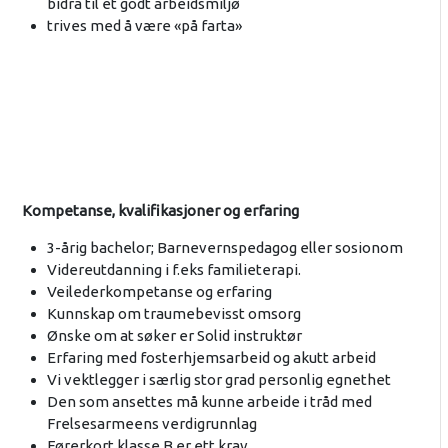
bidra til et godt arbeidsmiljø
trives med å være «på farta»
Kompetanse, kvalifikasjoner og erfaring
3-årig bachelor; Barnevernspedagog eller sosionom
Videreutdanning i f.eks familieterapi.
Veilederkompetanse og erfaring
Kunnskap om traumebevisst omsorg
Ønske om at søker er Solid instruktør
Erfaring med fosterhjemsarbeid og akutt arbeid
Vi vektlegger i særlig stor grad personlig egnethet
Den som ansettes må kunne arbeide i tråd med
Frelsesarmeens verdigrunnlag
Førerkort klasse B er ett krav