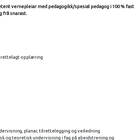
etent vernepleiar med pedagogikk/spesial pedagog i 100 % fast
ig frå snarast.
ilrettelagt opplæring
ervisning, planar, tilrettelegging og veiledning
sk og teoretisk undervisning i fag på abeidstrening og