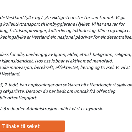
e Vestland fylke og å yte viktige tenester for samfunnet. Vi gir
ollektivtransport til innbyggjarane i fylket. Vi har ansvar for
ng, fritidsopplevingar, kulturliv og inkludering. Klima og miljø er
pingsfylke er Vestland ein nasjonal pådrivar for eit desentralise
lass for alle, uavhengig av kjønn, alder, etnisk bakgrunn, religion,
g kjønnsidentitet. Hos oss jobbar vi aktivt med mangfald,
auka innovasjon, berekraft, effektivitet, læring og trivsel. Vi vil at
i Vestland.
25, 2. ledd, kan opplysningar om søkjaren bli offentleggjort sjølv o
g søkjarliste. Dersom du har bedt om unntak frå offentleg
 blir offentleggjort.
d på 6 månader. Administrasjonsmålet vårt er nynorsk.
Tilbake til søket