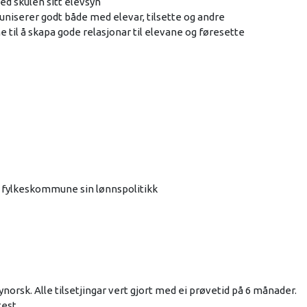
ed skulen sitt elevsyn
niserer godt både med elevar, tilsette og andre
 til å skapa gode relasjonar til elevane og føresette
d fylkeskommune sin lønnspolitikk
rsk. Alle tilsetjingar vert gjort med ei prøvetid på 6 månader.
test.