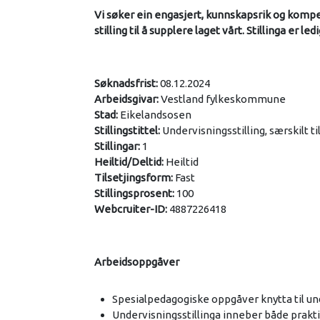
Vi søker ein engasjert, kunnskapsrik og komp
stilling til å supplere laget vårt. Stillinga er led
Søknadsfrist:
08.12.2024
Arbeidsgivar:
Vestland fylkeskommune
Stad:
Eikelandsosen
Stillingstittel:
Undervisningsstilling, særskilt t
Stillingar:
1
Heiltid/Deltid:
Heiltid
Tilsetjingsform:
Fast
Stillingsprosent:
100
Webcruiter-ID:
4887226418
Arbeidsoppgåver
Spesialpedagogiske oppgåver knytta til und
Undervisningsstillinga inneber både prakti