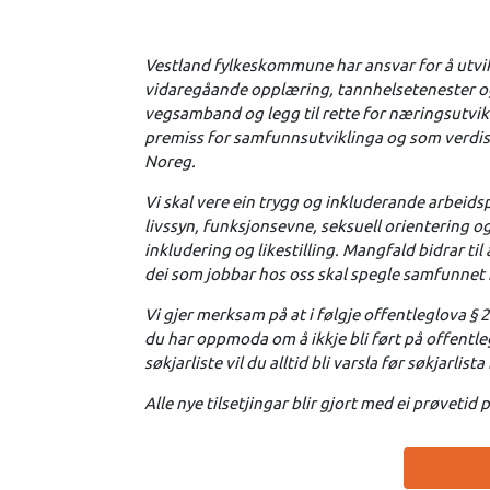
Vestland fylkeskommune har ansvar for å utvikl
vidaregåande opplæring, tannhelsetenester og k
vegsamband og legg til rette for næringsutvikli
premiss for samfunnsutviklinga og som verdiska
Noreg.
Vi skal vere ein trygg og inkluderande arbeidsp
livssyn, funksjonsevne, seksuell orientering o
inkludering og likestilling. Mangfald bidrar til 
dei som jobbar hos oss skal spegle samfunnet 
Vi gjer merksam på at i følgje offentleglova § 
du har oppmoda om å ikkje bli ført på offentle
søkjarliste vil du alltid bli varsla før søkjarlista
Alle nye tilsetjingar blir gjort med ei prøveti