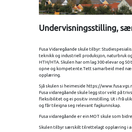
Undervisningsstilling, sær
Fusa Vidaregåande skule tilbyr: Studiespesial
teknikk og industriell produksjon, naturbruk og
HTH/HTA. Skulen har om lag 300 elevar og 50 
opne og kompetente.Tett samarbeid med nærings
opplæring.
Sjå skulen si heimeside https://www.fusa.vgs
Fusa vidaregåande skule legg stor vekt på triv
fleksibilitet og ei positiv innstilling. Ut i frå 
og får tileigna seg relevant fagkunnskap.
Fusa vidaregåande er ein MOT skule som bidreg t
Skulen tilbyr særskilt tilrettelagt opplæring i 