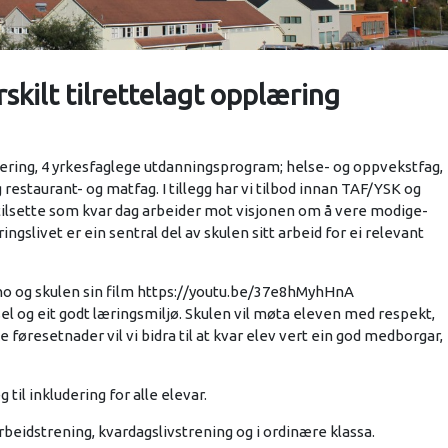
skilt tilrettelagt opplæring
isering, 4 yrkesfaglege utdanningsprogram; helse- og oppvekstfag,
 restaurant- og matfag. I tillegg har vi tilbod innan TAF/YSK og
tilsette som kvar dag arbeider mot visjonen om å vere modige-
livet er ein sentral del av skulen sitt arbeid for ei relevant
.no og skulen sin film https://youtu.be/37e8hMyhHnA
sel og eit godt læringsmiljø. Skulen vil møta eleven med respekt,
ulike føresetnader vil vi bidra til at kvar elev vert ein god medborgar,
il inkludering for alle elevar.
arbeidstrening, kvardagslivstrening og i ordinære klassa.