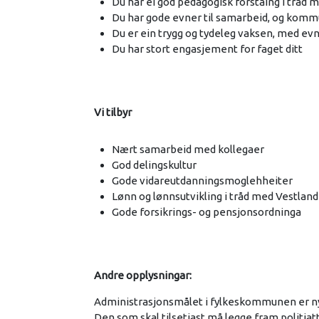
Du har ei god pedagogisk forståing i tråd m
Du har gode evner til samarbeid, og kommu
Du er ein trygg og tydeleg vaksen, med evne
Du har stort engasjement for faget ditt
Vi tilbyr
Nært samarbeid med kollegaer
God delingskultur
Gode vidareutdanningsmoglehheiter
Lønn og lønnsutvikling i tråd med Vestlan
Gode forsikrings- og pensjonsordninga
Andre opplysningar:
Administrasjonsmålet i fylkeskommunen er nyno
Den som skal tilsetjast må legge fram politiat