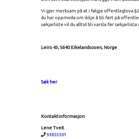
Vi gjer merksam på at i følgje offentleglova §
du har oppmoda om ikkje å bli ført på offentl
søkjarliste vil du alltid bli varsla før søkjarlist
Leiro 43, 5640 Eikelandsosen, Norge
Søk her
Kontaktinformasjon
Lene Tveit
Telefon:
93853301