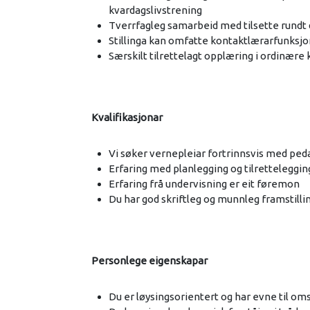
kvardagslivstrening
Tverrfagleg samarbeid med tilsette rundt
Stillinga kan omfatte kontaktlærarfunksjo
Særskilt tilrettelagt opplæring i ordinære k
Kvalifikasjonar
Vi søker vernepleiar fortrinnsvis med ped
Erfaring med planlegging og tilrettelegg
Erfaring frå undervisning er eit føremon
Du har god skriftleg og munnleg framstill
Personlege eigenskapar
Du er løysingsorientert og har evne til oms