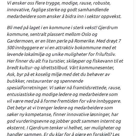
Vi ønsker oss flere trygge, modige, rause, robuste,
innovative, faglige sterke og godt samhandlende
medarbeidere som ønsker å bidra inn i sektor oppvekst.
Bli med på laget i en kommune i sterk vekst! Gjerdrum
kommune, sentralt plassert mellom Oslo og
Gardermoen, er en liten perle på Romerike. Med drøyt 7
500 innbyggere er vi en attraktiv bokommune med et
levende lokalmiljø og unike muligheter for friluftsliv.
Her finner du alt fra turstier, skiløyper og fiskevann til et
bredt kultur- og idrettstilbud. Vårt kommunesenter,
Ask, byr på et koselig miljø med det du behøver av
butikker, restauranter og spennende
spesialforretninger. Vi søker nå framtidsrettede, rause,
entusiastiske og modige ledere og medarbeidere som
vil være med på å forme fremtiden for våre innbyggere.
Det betyr at vi trenger ledere og medarbeidere som
søker ny kompetanse, finner innovative løsninger, har
god vurderingsevne og jobber godt sammen internt og
eksternt. I Gjerdrum tenker vi helhet, ser muligheter og
handler sammen. Er du klar for å gjøre en forskjell? Les