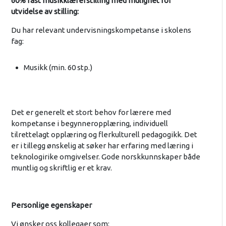
60% fast musikklærerstilling med mulighet for
utvidelse av stilling:
Du har relevant undervisningskompetanse i skolens
fag:
Musikk (min. 60 stp.)
Det er generelt et stort behov for lærere med
kompetanse i begynneropplæring, individuell
tilrettelagt opplæring og flerkulturell pedagogikk. Det
er i tillegg ønskelig at søker har erfaring med læring i
teknologirike omgivelser. Gode norskkunnskaper både
muntlig og skriftlig er et krav.
Personlige egenskaper
Vi ønsker oss kollegaer som: