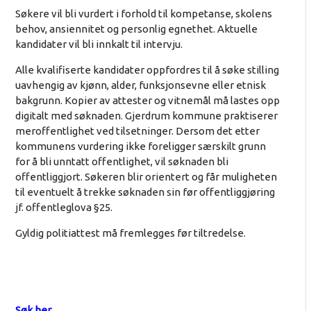
Søkere vil bli vurdert i forhold til kompetanse, skolens
behov, ansiennitet og personlig egnethet. Aktuelle
kandidater vil bli innkalt til intervju.
Alle kvalifiserte kandidater oppfordres til å søke stilling
uavhengig av kjønn, alder, funksjonsevne eller etnisk
bakgrunn. Kopier av attester og vitnemål må lastes opp
digitalt med søknaden. Gjerdrum kommune praktiserer
meroffentlighet ved tilsetninger. Dersom det etter
kommunens vurdering ikke foreligger særskilt grunn
for å bli unntatt offentlighet, vil søknaden bli
offentliggjort. Søkeren blir orientert og får muligheten
til eventuelt å trekke søknaden sin før offentliggjøring
jf. offentleglova §25.
Gyldig politiattest må fremlegges før tiltredelse.
Søk her