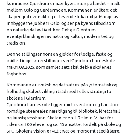
kommune. Gjerdrum er nær byen, men på landet – midt
mellom Oslo og Gardermoen. Kommunen er liten; det
skaper god oversikt og et levende lokalmiljø. Mange av
innbyggerne jobber i Oslo, og ser på byens tilbud som
en naturlig del av livet her. Det gir Gjerdrum
eventyrblandingen av natur og kultur, modernitet og
tradisjon.
Denne stillingsannonsen gjelder for ledige, faste og
midlertidige lærerstillinger ved Gjerdrum barneskole
fra 01.08.2025, som samlet sett skal dekke skolenes
fagbehov.
Kommunen er i vekst, og det satses på systematisk og
helhetlig skoleutvikling i tråd med felles strategi for
skolene i Gjerdrum.
Gjerdrum barneskole ligger midt i sentrum og har store,
romslige utearealer, nær tilgang til bibliotek, idrettshall
og kunstgressbane. Skolen er en 1-7 skole. Vi har for
tiden ca. 300 elever og ca. 45 ansatte, fordelt på skole og
SFO. Skolens visjon er «Et trygt og morsomt sted å lære,