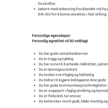
forskrifter.
Søkere med utdanning fra utlandet må ha 
(HK-dir) for å kunne ansettes i fast stilling.
Personlige egenskaper
Personlig egnethet vil bli vektlagt
Du har gode samarbeidsevner
Du er trygg og tydelig
Du har evne til å arbeide målrettet, syste
Du er løsningsorientert
Du tenker tverrfaglig og helhetlig
Du bidrar til å gjøre kollegaene dine gode
Du har gode kommunikasjonsferdigheter o
Du er engasjert i faglig utvikling og kunns
Du er fleksibel, tar ansvar.
Du behersker norsk godt, både muntlig og s