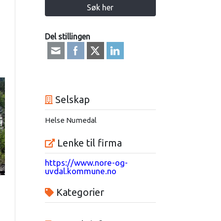
Søk her
Del stillingen
Selskap
Helse Numedal
Lenke til firma
https://www.nore-og-
uvdal.kommune.no
Kategorier