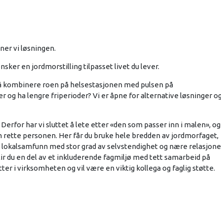
ner vi løsningen.
ker en jordmorstilling tilpasset livet du lever.
u å kombinere roen på helsestasjonen med pulsen på
 og ha lengre friperioder? Vi er åpne for alternative løsninger o
Derfor har vi sluttet å lete etter «den som passer inn i malen», og
n rette personen. Her får du bruke hele bredden av jordmorfaget,
 lokalsamfunn med stor grad av selvstendighet og nære relasjone
blir du en del av et inkluderende fagmiljø med tett samarbeid på
er i virksomheten og vil være en viktig kollega og faglig støtte.