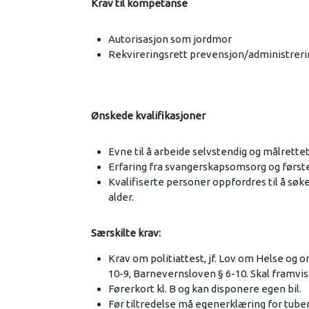
Krav til kompetanse
Autorisasjon som jordmor
Rekvireringsrett prevensjon/administrer
Ønskede kvalifikasjoner
Evne til å arbeide selvstendig og målrette
Erfaring fra svangerskapsomsorg og første
Kvalifiserte personer oppfordres til å søk
alder.
Særskilte krav:
Krav om politiattest, jf. Lov om Helse og
10-9, Barnevernsloven § 6-10. Skal framvises
Førerkort kl. B og kan disponere egen bil.
Før tiltredelse må egenerklæring for tub