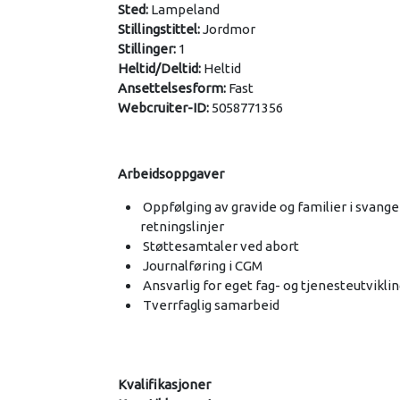
Sted:
Lampeland
Stillingstittel:
Jordmor
Stillinger:
1
Heltid/Deltid:
Heltid
Ansettelsesform:
Fast
Webcruiter-ID:
5058771356
Arbeidsoppgaver
Oppfølging av gravide og familier i svange
retningslinjer
Støttesamtaler ved abort
Journalføring i CGM
Ansvarlig for eget fag- og tjenesteutvikli
Tverrfaglig samarbeid
Kvalifikasjoner