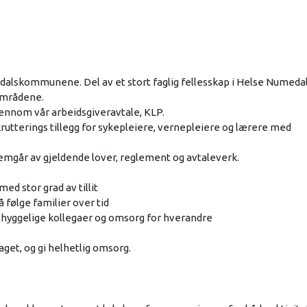
lskommunene. Del av et stort faglig fellesskap i Helse Numedal
områdene.
jennom vår arbeidsgiveravtale, KLP.
utterings tillegg for sykepleiere, vernepleiere og lærere med
fremgår av gjeldende lover, reglement og avtaleverk.
ed stor grad av tillit
følge familier over tid
 hyggelige kollegaer og omsorg for hverandre
get, og gi helhetlig omsorg.