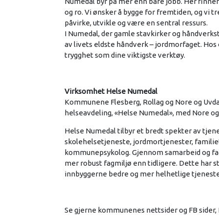
Numedal byr på mer enn bare jobb. Her finner 
og ro. Vi ønsker å bygge for fremtiden, og vi t
påvirke, utvikle og være en sentral ressurs.
I Numedal, der gamle stavkirker og håndverkstr
av livets eldste håndverk – jordmorfaget. Hos 
trygghet som dine viktigste verktøy.
Virksomhet Helse Numedal
Kommunene Flesberg, Rollag og Nore og Uvda
helseavdeling, «Helse Numedal», med Nore 
Helse Numedal tilbyr et bredt spekter av tjene
skolehelsetjeneste, jordmortjenester, familie
kommunepsykolog. Gjennom samarbeid og fagli
mer robust fagmiljø enn tidligere. Dette har s
innbyggerne bedre og mer helhetlige tjeneste
Se gjerne kommunenes nettsider og FB sider, N