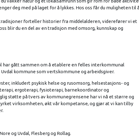
du vakker natur og et lokalsamfunn som gir rom for både aktivite
renger deg med på laget for å lykkes. Hos oss får du muligheten til 
adisjoner forteller historier fra middelalderen, viderefører vi et
oss blir du en del av en tradisjon med omsorg, kunnskap og
l har gått sammen om å etablere en felles interkommunal
og Uvdal kommune som vertskommune og arbeidsgiver.
ster, inkludert psykisk helse og rusomsorg, helsestasjons- og
terapi, ergoterapi, fysioterapi, barnekoordinator og
g støtte på tvers av kommunegrensene har vi nå et større og
tyrket virksomheten, økt vår kompetanse, og gjør at vi kan tilby
r.
ore og Uvdal, Flesberg og Rollag.