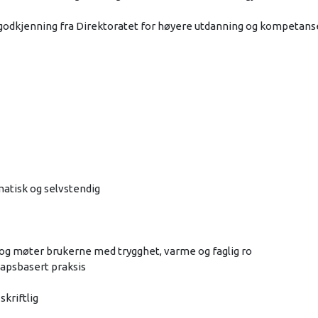
godkjenning fra Direktoratet for høyere utdanning og kompetans
matisk og selvstendig
g møter brukerne med trygghet, varme og faglig ro
kapsbasert praksis
kriftlig