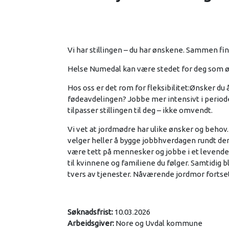
Vi har stillingen – du har ønskene. Sammen fin
Helse Numedal kan være stedet for deg som øns
Hos oss er det rom for fleksibilitet:Ønsker d
fødeavdelingen? Jobbe mer intensivt i perioder
tilpasser stillingen til deg – ikke omvendt.
Vi vet at jordmødre har ulike ønsker og behov. 
velger heller å bygge jobbhverdagen rundt de
være tett på mennesker og jobbe i et levende
til kvinnene og familiene du følger. Samtidig 
tvers av tjenester. Nåværende jordmor fortsett
Søknadsfrist:
10.03.2026
Arbeidsgiver:
Nore og Uvdal kommune