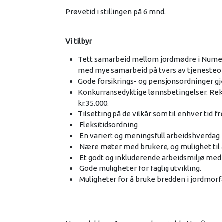
Prøvetid i stillingen på 6 mnd.
Vi tilbyr
Tett samarbeid mellom jordmødre i Numeda
med mye samarbeid på tvers av tjeneste
Gode forsikrings- og pensjonsordninger g
Konkurransedyktige lønnsbetingelser. Rekr
kr.35.000.
Tilsetting på de vilkår som til enhver tid 
Fleksitidsordning
En variert og meningsfull arbeidshverdag m
Nære møter med brukere, og mulighet til å 
Et godt og inkluderende arbeidsmiljø med
Gode muligheter for faglig utvikling.
Muligheter for å bruke bredden i jordmorfa