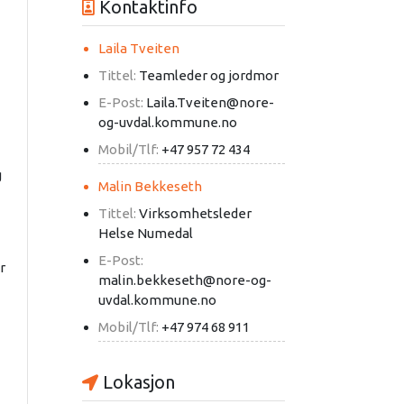
Kontaktinfo
Laila Tveiten
Tittel:
Teamleder og jordmor
E-Post:
Laila.Tveiten@nore-
og-uvdal.kommune.no
Mobil/Tlf:
+47 957 72 434
g
Malin Bekkeseth
Tittel:
Virksomhetsleder
Helse Numedal
E-Post:
r
malin.bekkeseth@nore-og-
uvdal.kommune.no
Mobil/Tlf:
+47 974 68 911
Lokasjon