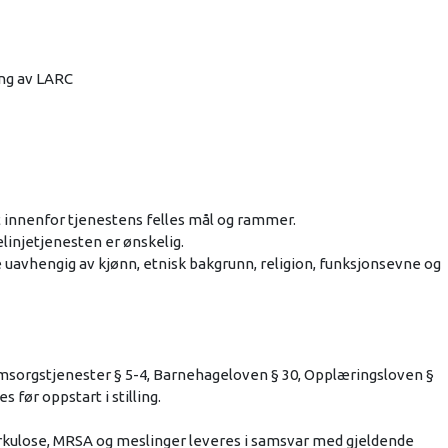
ing av LARC
t innenfor tjenestens felles mål og rammer.
linjetjenesten er ønskelig.
e uavhengig av kjønn, etnisk bakgrunn, religion, funksjonsevne og
 omsorgstjenester § 5-4, Barnehageloven § 30, Opplæringsloven §
 før oppstart i stilling.
erkulose, MRSA og meslinger leveres i samsvar med gjeldende