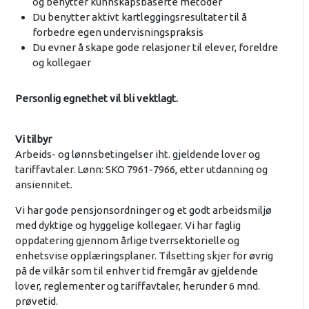
og benytter kunnskapsbaserte metoder
Du benytter aktivt kartleggingsresultater til å
forbedre egen undervisningspraksis
Du evner å skape gode relasjoner til elever, foreldre
og kollegaer
Personlig egnethet vil bli vektlagt.
Vi tilbyr
Arbeids- og lønnsbetingelser iht. gjeldende lover og
tariffavtaler. Lønn: SKO 7961-7966, etter utdanning og
ansiennitet.
Vi har gode pensjonsordninger og et godt arbeidsmiljø
med dyktige og hyggelige kollegaer. Vi har faglig
oppdatering gjennom årlige tverrsektorielle og
enhetsvise opplæringsplaner. Tilsetting skjer for øvrig
på de vilkår som til enhver tid fremgår av gjeldende
lover, reglementer og tariffavtaler, herunder 6 mnd.
prøvetid.