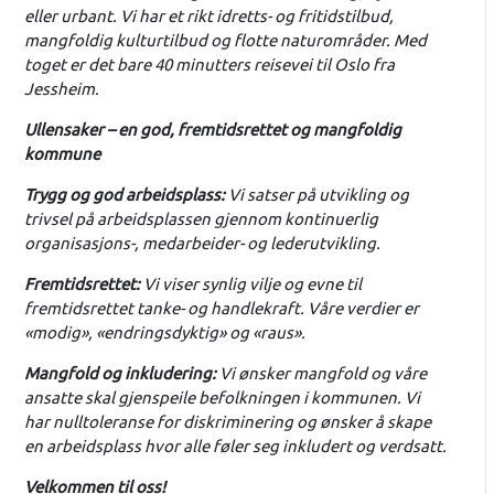
eller urbant. Vi har et rikt idretts- og fritidstilbud,
mangfoldig kulturtilbud og flotte naturområder. Med
toget er det bare 40 minutters reisevei til Oslo fra
Jessheim.
Ullensaker – en god, fremtidsrettet og mangfoldig
kommune
Trygg og god arbeidsplass:
Vi satser på utvikling og
trivsel på arbeidsplassen gjennom kontinuerlig
organisasjons-, medarbeider- og lederutvikling.
Fremtidsrettet:
Vi viser synlig vilje og evne til
fremtidsrettet tanke- og handlekraft. Våre verdier er
«modig», «endringsdyktig» og «raus».
Mangfold og inkludering:
Vi ønsker mangfold og våre
ansatte skal gjenspeile befolkningen i kommunen. Vi
har nulltoleranse for diskriminering og ønsker å skape
en arbeidsplass hvor alle føler seg inkludert og verdsatt.
Velkommen til oss!