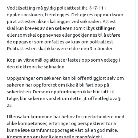
Ved tilsetting må gyldig politiattest iht. §17-11 i
opplæringsloven, fremlegges. Det gjøres oppmerksom
på at attesten ikke skal legges ved søknaden. Attest
skal kun kreves av den søkeren som tilbys stillingen
eller som skal oppnevnes eller godkjennes til å utføre
de oppgaver som omfattes av krav om politiattest.
Politiattesten skal ikke være eldre enn 3 måneder.
Kopi av vitnemål og attester lastes opp som vedlegg i
den elektroniske søknaden.
Opplysninger om søkeren kan bli offentliggjort selv om
søkeren har oppfordret om ikke å bli ført opp på
søkerlisten. Dersom oppfordringen ikke blir tatt til
følge, blir søkeren varslet om dette, jf. offentleglova §
25.
Ullensaker kommune har behov for medarbeidere med
ulike kompetanser, erfaringer og perspektiver for å
kunne løse samfunnsoppdraget vårt på en god måte.
Kommunen ønsker å gjenspeile mangfoldet i