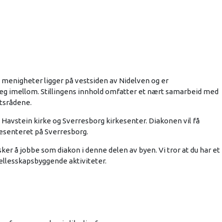
g menigheter ligger på vestsiden av Nidelven og er
g imellom. Stillingens innhold omfatter et nært samarbeid med
tsrådene.
, Havstein kirke og Sverresborg kirkesenter. Diakonen vil få
kesenteret på Sverresborg.
sker å jobbe som diakon i denne delen av byen. Vi tror at du har et
llesskapsbyggende aktiviteter.