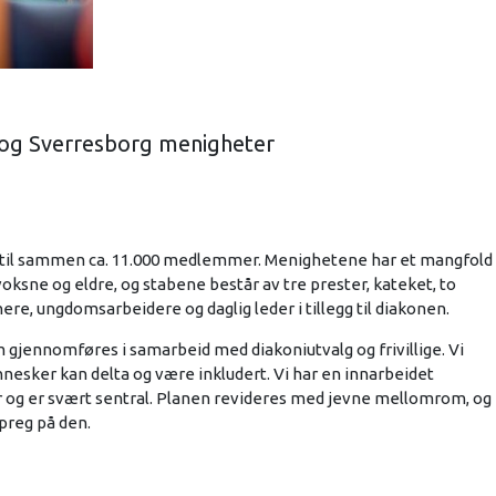
en og Sverresborg menigheter
 til sammen ca. 11.000 medlemmer. Menighetene har et mangfold
oksne og eldre, og stabene består av tre prester, kateket, to
re, ungdomsarbeidere og daglig leder i tillegg til diakonen.
 gjennomføres i samarbeid med diakoniutvalg og frivillige. Vi
nnesker kan delta og være inkludert. Vi har en innarbeidet
 og er svært sentral. Planen revideres med jevne mellomrom, og
 preg på den.