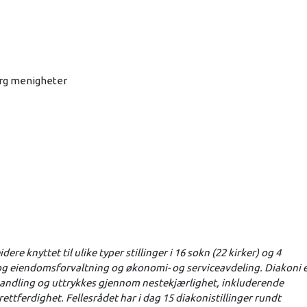
org menigheter
re knyttet til ulike typer stillinger i 16 sokn (22 kirker) og 4
og eiendomsforvaltning og økonomi- og serviceavdeling. Diakoni 
handling og uttrykkes gjennom nestekjærlighet, inkluderende
ttferdighet. Fellesrådet har i dag 15 diakonistillinger rundt