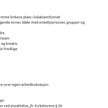
fremme kirkens plass i lokalsamfunnet
ggende evner, både med enkeltpersoner, grupper og
dre
i team
l og kreativ
e frivillige
lse over egen arbeidssituasjon
ger
s ved ansettelse, jfr. Kirkelovens § 29.