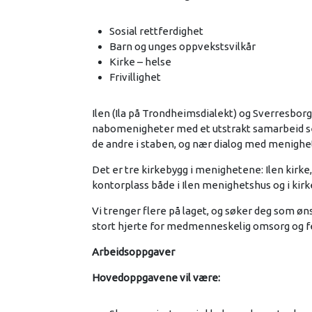
Sosial rettferdighet
Barn og unges oppvekstsvilkår
Kirke – helse
Frivillighet
Ilen (Ila på Trondheimsdialekt) og Sverresbor
nabomenigheter med et utstrakt samarbeid se
de andre i staben, og nær dialog med menighe
Det er tre kirkebygg i menighetene: Ilen kirke
kontorplass både i Ilen menighetshus og i kir
Vi trenger flere på laget, og søker deg som øn
stort hjerte for medmenneskelig omsorg og fe
Arbeidsoppgaver
Hovedoppgavene vil være: