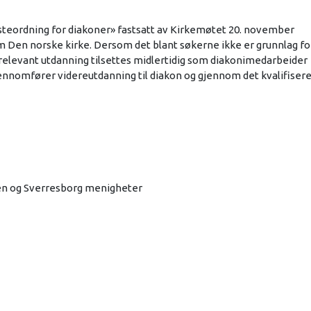
nesteordning for diakoner» fastsatt av Kirkemøtet 20. november
om Den norske kirke. Dersom det blant søkerne ikke er grunnlag fo
 relevant utdanning tilsettes midlertidig som diakonimedarbeider
ennomfører videreutdanning til diakon og gjennom det kvalifisere
d Ilen og Sverresborg menigheter