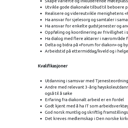
​Skape varierte og inkluderende møteplasse
​Utvikle gode diakonale tilbud til beboere 
​Realisere og videreutvikle menighetens «P
Ha ansvar for sjelesorg og samtaler i sam
Ha ansvar for enkelte gudstjenester og a
​Oppføling og koordinering av frivillighet
Ha dialog med flere aktører i nærområde 
Delta og bidra på «Forum for diakon» og 
​Arbeidstid på ettermiddag/kveld og i hel
Kvalifikasjoner
Utdanning i samsvar med Tjenesteordning 
​Andre med relevant 3-årig høyskoleutdanni
også til å søke
​Erfaring fra diakonalt arbeid er en fordel
​Godt kjent med å ha IT som arbeidsverktø
​God norsk muntlig og skriftlig framstilling
Det kreves medlemskap i Den norske kirk