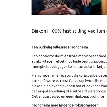
Diakon i 100% fast stilling ved Il
Ilen, Kirkelig fellesråd i Trondheim
Ilen og Sverresborg er store menigheter med
av aktiviteter rettet mot både barn, ungdom, v
menighetspedagoger, to kantorer, to kirketjene
Menighetene har et stort diakonalt arbeid som
ønsker å være et raust felleskap hvor alle me
diakoniplan hvor diakonen har et hovedansvar
det er god anledning til å sette sitt personlige
Det er utarbeidet en egen diakonal profil for
Trondheim med følgende fokusområder: