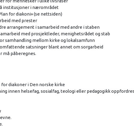
r for mennesker i ulike livsfaser
på institusjoner i nærområdet
lan for diakoni» (se nettsiden)
arbeid med prester
ndre arrangement i samarbeid med andre i staben
 i samarbeid med prosjektleder, menighetsrådet og stab
for samhandling mellom kirke og lokalsamfunn
byomfattende satsninger blant annet om sorgarbeid
ger må påberegnes.
for diakoner i Den norske kirke
ng innen helsefag, sosialfag, teologi eller pedagogikk oppfordre
y
sevne.
e.