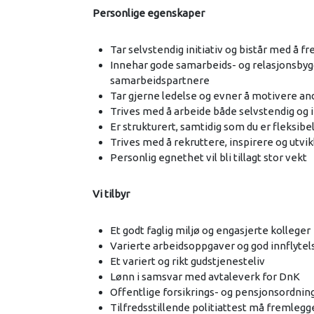
Personlige egenskaper
Tar selvstendig initiativ og bistår med å 
Innehar g​ode samarbeids- og relasjonsby
samarbeidspartnere
​Tar gjerne ledelse og evner å motivere an
​Trives med å arbeide både selvstendig og 
​Er strukturert, samtidig som du er fleksibe
Trives med å rekruttere, inspirere og utvikl
​Personlig egnethet vil bli tillagt stor vekt
Vi tilbyr
Et godt faglig miljø og engasjerte kolleger
​Varierte arbeidsoppgaver og god innflyte
Et variert og rikt gudstjenesteliv
​Lønn i samsvar med avtaleverk for DnK
​Offentlige forsikrings- og pensjonsordnin
Tilfredsstillende politiattest må fremlegge