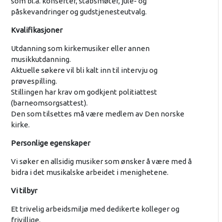
som bl.a. konserter, stabsmøter, jule- og
påskevandringer og gudstjenesteutvalg.
Kvalifikasjoner
Utdanning som kirkemusiker eller annen
musikkutdanning.
Aktuelle søkere vil bli kalt inn til intervju og
prøvespilling.
Stillingen har krav om godkjent politiattest
(barneomsorgsattest).
Den som tilsettes må være medlem av Den norske
kirke.
Personlige egenskaper
Vi søker en allsidig musiker som ønsker å være med å
bidra i det musikalske arbeidet i menighetene.
Vi tilbyr
Et trivelig arbeidsmiljø med dedikerte kolleger og
frivillige.