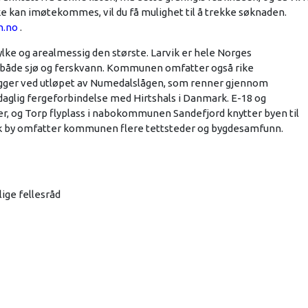
ke kan imøtekommes, vil du få mulighet til å trekke søknaden.
n.no
.
ylke og arealmessig den største. Larvik er hele Norges
både sjø og ferskvann. Kommunen omfatter også rike
ligger ved utløpet av Numedalslågen, som renner gjennom
daglig fergeforbindelse med Hirtshals i Danmark. E-18 og
r, og Torp flyplass i nabokommunen Sandefjord knytter byen til
Larvik by omfatter kommunen flere tettsteder og bygdesamfunn.
ge fellesråd