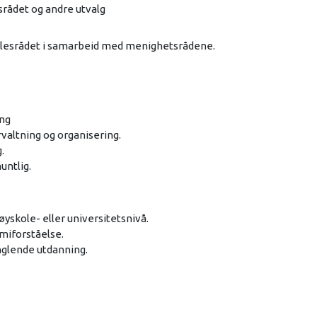
rådet og andre utvalg
fellesrådet i samarbeid med menighetsrådene.
ing
valtning og organisering.
.
untlig.
skole- eller universitetsnivå.
miforståelse.
glende utdanning.