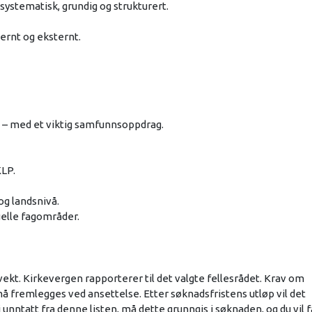
ystematisk, grundig og strukturert.
ternt og eksternt.
g – med et viktig samfunnsoppdrag.
KLP.
g landsnivå.
uelle fagområder.
 vekt. Kirkevergen rapporterer til det valgte fellesrådet. Krav om
å fremlegges ved ansettelse. Etter søknadsfristens utløp vil det
 unntatt fra denne listen, må dette grunngis i søknaden, og du vil f