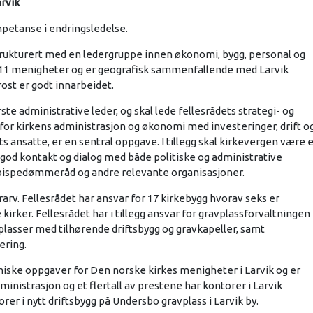
arvik
mpetanse i endringsledelse.
lstrukturert med en ledergruppe innen økonomi, bygg, personal og
av 11 menigheter og er geografisk sammenfallende med Larvik
st er godt innarbeidet.
ste administrative leder, og skal lede fellesrådets strategi- og
 for kirkens administrasjon og økonomi med investeringer, drift o
 ansatte, er en sentral oppgave. I tillegg skal kirkevergen være 
il god kontakt og dialog med både politiske og administrative
bispedømmeråd og andre relevante organisasjoner.
urarv. Fellesrådet har ansvar for 17 kirkebygg hvorav seks er
 kirker. Fellesrådet har i tillegg ansvar for gravplassforvaltningen 
avplasser med tilhørende driftsbygg og gravkapeller, samt
ering.
miske oppgaver for Den norske kirkes menigheter i Larvik og er
dministrasjon og et flertall av prestene har kontorer i Larvik
r i nytt driftsbygg på Undersbo gravplass i Larvik by.