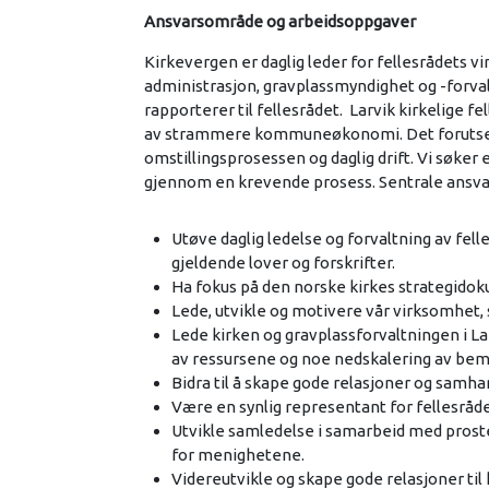
Ansvarsområde og arbeidsoppgaver
Kirkevergen er daglig leder for fellesrådets 
administrasjon, gravplassmyndighet og -forval
rapporterer til fellesrådet. Larvik kirkelige
av strammere kommuneøkonomi. Det forutset
omstillingsprosessen og daglig drift. Vi søke
gjennom en krevende prosess. Sentrale ansva
Utøve daglig ledelse og forvaltning av fel
gjeldende lover og forskrifter.
Ha fokus på den norske kirkes strategid
Lede, utvikle og motivere vår virksomhet,
Lede kirken og gravplassforvaltningen i 
av ressursene og noe nedskalering av bem
Bidra til å skape gode relasjoner og sam
Være en synlig representant for fellesråd
Utvikle samledelse i samarbeid med pros
for menighetene.
Videreutvikle og skape gode relasjoner t