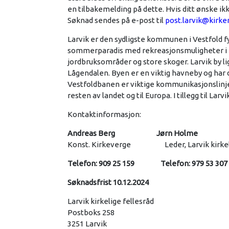
en tilbakemelding på dette. Hvis ditt ønske ik
Søknad sendes på e-post til
post.larvik@kirke
Larvik er den sydligste kommunen i Vestfold f
sommerparadis med rekreasjonsmuligheter i 
jordbruksområder og store skoger. Larvik by 
Lågendalen. Byen er en viktig havneby og har 
Vestfoldbanen er viktige kommunikasjonslinje
resten av landet og til Europa. I tillegg til 
Kontaktinformasjon:
Andreas Berg Jørn Holme
Konst. Kirkeverge Leder, Larvik kirkeli
Telefon: 909 25 159
Telefon: 979 53 307
Søknadsfrist 10.12.2024
Larvik kirkelige fellesråd
Postboks 258
3251 Larvik