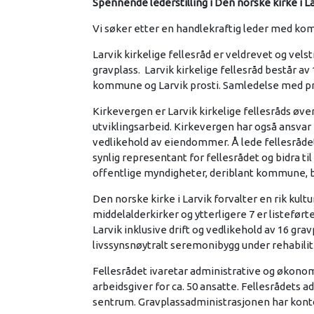
Spennende lederstilling i Den norske kirke i L
Vi søker etter en handlekraftig leder med ko
Larvik kirkelige fellesråd er veldrevet og ve
gravplass. Larvik kirkelige fellesråd består 
kommune og Larvik prosti. Samledelse med pro
Kirkevergen er Larvik kirkelige fellesråds øver
utviklingsarbeid. Kirkevergen har også ansvar
vedlikehold av eiendommer. Å lede fellesrådets
synlig representant for fellesrådet og bidra t
offentlige myndigheter, deriblant kommune, 
Den norske kirke i Larvik forvalter en rik kult
middelalderkirker og ytterligere 7 er listeførte
Larvik inklusive drift og vedlikehold av 16 gr
livssynsnøytralt seremonibygg under rehabilit
Fellesrådet ivaretar administrative og økono
arbeidsgiver for ca. 50 ansatte. Fellesrådets a
sentrum. Gravplassadministrasjonen har kontore