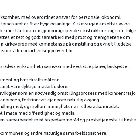
virksomhet, med overordnet ansvar for personale, økonomi,
tning samt drift av bygg og anlegg. Kirkevergen ansettes av og
 fellesråd står foran en gjennomgripende omstrukturering som følg
tes et tett og godt samarbeid med prost og menighetene om
r en kirkeverge med kompetanse på omstilling og evne til ledelse
rsområder og arbeidsoppgaver blir:
lesrådets virksomhet i samsvar med vedtatte planer, budsjetter,
okument og bærekraftsmålene.
 samt våre dyktige medarbeidere.
Larvik gjennom en nødvendig omstillingsprosess med konsentrasj
anningen, fortrinnsvis gjennom naturlig avgang.
handling med, og mellom menighetene i fellesrådsområdet.
et i møte med offentlighet og media.
ten, samarbeidet med bispedømmeråd og prestetjeneste til beste
il kommunen og andre naturlige samarbeidspartnere.