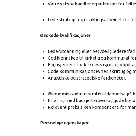
Være saksbehandler og sekretær for felles
Lede strategi- og utviklingsarbeidet for 
Ønskede kvalifikasjoner
Lederutdanning eller betydelig ledererfar
God kjennskap til kirkelig og kommunal for
Engasjement for kirkens visjon og oppdrag
Gode kommunikasjonsevner, skriftlig og m
Analytiske og strategiske ferdigheter.
Økonomisk/administrativ utdannelse på høy
Erfaring med budsjettarbeid og god økono
Relevant praksis kan kompensere for man
Personlige egenskaper