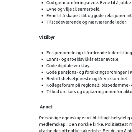
God gjennomføringsevne. Evne til å jobbe s
Evne og vilje til samarbeid.
Evne til å skape tillit og gode relasjoner in
Tilstedeværende og nærværende leder.
Vi tilbyr
En spennende og utfordrende lederstillin
Lønns- og arbeidsvilkår etter avtale.
Gode digitale verktøy.
Gode pensjons- og forsikringsordninger i 
Bedriftshelsetjeneste og IA-virksomhet.
Kollegaforum på regionalt, bispedømme- o
Tilbud om kurs og opplæring innenfor akt
Annet:
Personlige egenskaper vil bli tillagt betydelig
medlemskap i Den norske kirke. Politiattest m
utarbeides offentlig søkerliste. Ber du om å bli