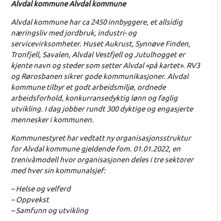
Alvdal kommune Alvdal kommune
Alvdal kommune har ca 2450 innbyggere, et allsidig
næringsliv med jordbruk, industri- og
servicevirksomheter. Huset Aukrust, Synnøve Finden,
Tronfjell, Savalen, Alvdal Vestfjell og Jutulhogget er
kjente navn og steder som setter Alvdal «på kartet». RV3
og Rørosbanen sikrer gode kommunikasjoner. Alvdal
kommune tilbyr et godt arbeidsmiljø, ordnede
arbeidsforhold, konkurransedyktig lønn og faglig
utvikling. I dag jobber rundt 300 dyktige og engasjerte
mennesker i kommunen.
Kommunestyret har vedtatt ny organisasjonsstruktur
for Alvdal kommune gjeldende fom. 01.01.2022, en
trenivåmodell hvor organisasjonen deles i tre sektorer
med hver sin kommunalsjef:
– Helse og velferd
– Oppvekst
– Samfunn og utvikling