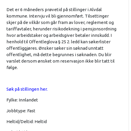
Det er 6 måneders prøvetid på stillinger i Alvdal
kommune. Intervju vil bli gjennomført. Tilsettinger
skjer på de vilkår som går fram av lover, reglement og
tariffavtaler, herunder risikodekning i pensjonsordning
hvor arbeidstaker og arbeidsgiver betaler innskudd. I
henhold til Offentleglova § 25 2. ledd kan søkerlister
offentliggjøres. Ønsker søker sin søknad unntatt
offentlighet, må dette begrunnes i søknaden. Du blir
varslet dersom ønsket om reservasjon ikke blir tatt til
følge.
Søk på stillingen her.
Fylke: Innlandet
Jobbtype: Fast
Heltid/Deltid: Heltid