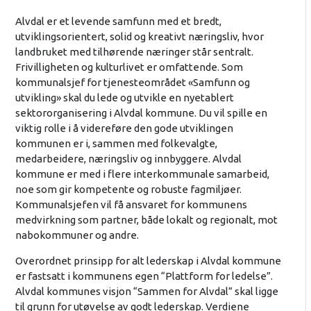
Alvdal er et levende samfunn med et bredt,
utviklingsorientert, solid og kreativt næringsliv, hvor
landbruket med tilhørende næringer står sentralt.
Frivilligheten og kulturlivet er omfattende. Som
kommunalsjef for tjenesteområdet «Samfunn og
utvikling» skal du lede og utvikle en nyetablert
sektororganisering i Alvdal kommune. Du vil spille en
viktig rolle i å videreføre den gode utviklingen
kommunen er i, sammen med folkevalgte,
medarbeidere, næringsliv og innbyggere. Alvdal
kommune er med i flere interkommunale samarbeid,
noe som gir kompetente og robuste fagmiljøer.
Kommunalsjefen vil få ansvaret for kommunens
medvirkning som partner, både lokalt og regionalt, mot
nabokommuner og andre.
Overordnet prinsipp for alt lederskap i Alvdal kommune
er fastsatt i kommunens egen “Plattform for ledelse”.
Alvdal kommunes visjon “Sammen for Alvdal” skal ligge
til grunn for utøvelse av godt lederskap. Verdiene