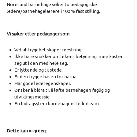
Noresund barnehage søker to pedagogiske
ledere/barnehagelærere i 100 % fast stilling.
Vi søker etter pedagoger som:
Vet at trygghet skaper mestring.
Ikke bare snakker om lekens betydning, men kaster
seg ut i den med hele seg.
Er lyttende og til stede.
Er den trygge basen for barna.
Har gode lederegenskaper.
Ønsker å bidra til å løfte barnehagen faglig og
utviklingsmessig.
En bidragsyter i barnehagens lederteam.
Dette kan vi gi deg: