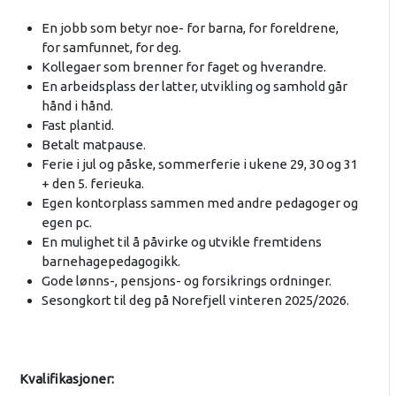
En jobb som betyr noe- for barna, for foreldrene,
for samfunnet, for deg.
Kollegaer som brenner for faget og hverandre.
En arbeidsplass der latter, utvikling og samhold går
hånd i hånd.
Fast plantid.
Betalt matpause.
Ferie i jul og påske, sommerferie i ukene 29, 30 og 31
+ den 5. ferieuka.
Egen kontorplass sammen med andre pedagoger og
egen pc.
En mulighet til å påvirke og utvikle fremtidens
barnehagepedagogikk.
Gode lønns-, pensjons- og forsikrings ordninger.
Sesongkort til deg på Norefjell vinteren 2025/2026.
Kvalifikasjoner: