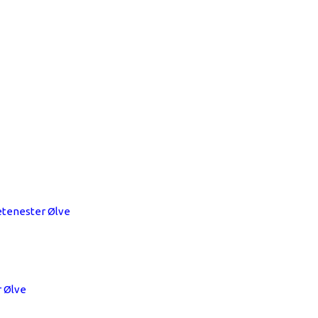
metenester Ølve
r Ølve