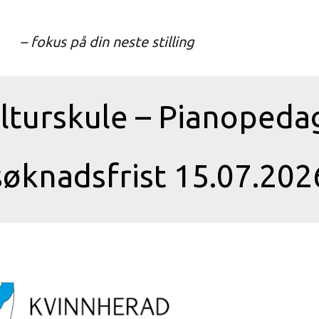
– fokus på din neste stilling
lturskule – Pianopedag
søknadsfrist 15.07.202