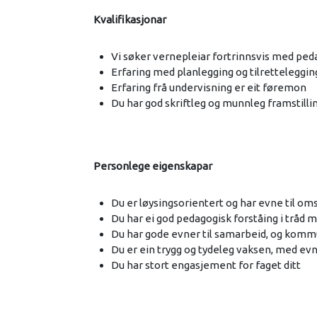
Kvalifikasjonar
Vi søker vernepleiar fortrinnsvis med ped
Erfaring med planlegging og tilrettelegg
Erfaring frå undervisning er eit føremon
Du har god skriftleg og munnleg framstill
Personlege eigenskapar
Du er løysingsorientert og har evne til oms
Du har ei god pedagogisk forståing i tråd m
Du har gode evner til samarbeid, og kommu
Du er ein trygg og tydeleg vaksen, med evne
Du har stort engasjement for faget ditt