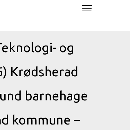
Teknologi- og
26) Krødsherad
sund barnehage
rad kommune –