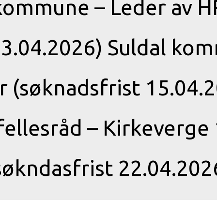
kommune – Leder av HR
13.04.2026) Suldal ko
r (søknadsfrist 15.04.
 fellesråd – Kirkeverge
søkndasfrist 22.04.202