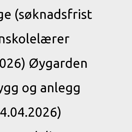
e (søknadsfrist
nskolelærer
.2026) Øygarden
ygg og anlegg
14.04.2026)