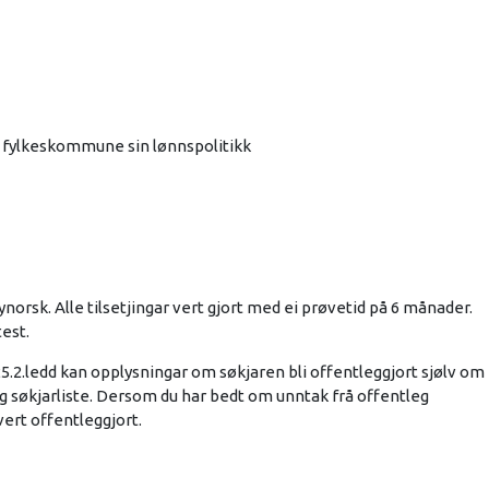
d fylkeskommune sin lønnspolitikk
rsk. Alle tilsetjingar vert gjort med ei prøvetid på 6 månader.
test.
25.2.ledd kan opplysningar om søkjaren bli offentleggjort sjølv om
eg søkjarliste. Dersom du har bedt om unntak frå offentleg
a vert offentleggjort.