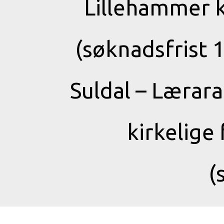
Lillehammer 
(søknadsfrist 
Suldal – Lærara
kirkelige
(