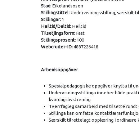
Stad:
Eikelandsosen
Stillingstittel:
Undervisningsstilling, særskilt t
Stillingar:
1
Heiltid/Deltid:
Heiltid
Tilsetjingsform:
Fast
Stillingsprosent:
100
Webcruiter-ID:
4887226418
Arbeidsoppgåver
Spesialpedagogiske oppgåver knytta til und
Undervisningsstillinga inneber både prakti
kvardagslivstrening
Tverrfagleg samarbeid med tilsette rundt
Stillinga kan omfatte kontaktlærarfunksjo
Særskilt tilrettelagt opplæring i ordinære k