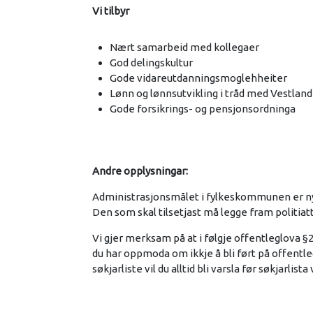
Vi tilbyr
Nært samarbeid med kollegaer
God delingskultur
Gode vidareutdanningsmoglehheiter
Lønn og lønnsutvikling i tråd med Vestlan
Gode forsikrings- og pensjonsordninga
Andre opplysningar:
Administrasjonsmålet i fylkeskommunen er nyno
Den som skal tilsetjast må legge fram politiat
Vi gjer merksam på at i følgje offentleglova §
du har oppmoda om ikkje å bli ført på offentl
søkjarliste vil du alltid bli varsla før søkjarlist