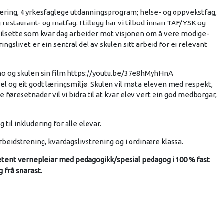
isering, 4 yrkesfaglege utdanningsprogram; helse- og oppvekstfag,
 restaurant- og matfag. I tillegg har vi tilbod innan TAF/YSK og
tilsette som kvar dag arbeider mot visjonen om å vere modige-
livet er ein sentral del av skulen sitt arbeid for ei relevant
.no og skulen sin film https://youtu.be/37e8hMyhHnA
sel og eit godt læringsmiljø. Skulen vil møta eleven med respekt,
ulike føresetnader vil vi bidra til at kvar elev vert ein god medborgar,
il inkludering for alle elevar.
arbeidstrening, kvardagslivstrening og i ordinære klassa.
etent vernepleiar med pedagogikk/spesial pedagog i 100 % fast
ig frå snarast.