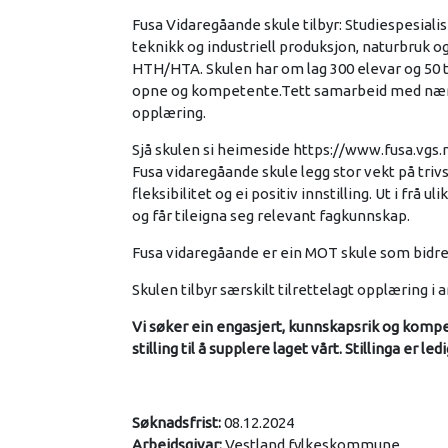
Fusa Vidaregåande skule tilbyr: Studiespesial
teknikk og industriell produksjon, naturbruk og
HTH/HTA. Skulen har om lag 300 elevar og 50 
opne og kompetente.Tett samarbeid med nærings
opplæring.
Sjå skulen si heimeside https://www.fusa.vgs
Fusa vidaregåande skule legg stor vekt på triv
fleksibilitet og ei positiv innstilling. Ut i frå 
og får tileigna seg relevant fagkunnskap.
Fusa vidaregåande er ein MOT skule som bidreg t
Skulen tilbyr særskilt tilrettelagt opplæring i 
Vi søker ein engasjert, kunnskapsrik og komp
stilling til å supplere laget vårt. Stillinga er led
Søknadsfrist:
08.12.2024
Arbeidsgivar:
Vestland fylkeskommune