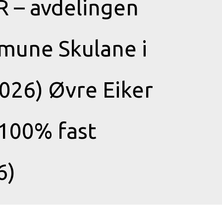
 – avdelingen
mmune Skulane i
2026) Øvre Eiker
 100% fast
6)