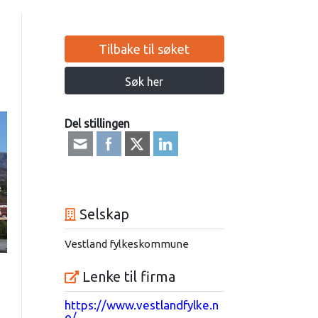
Tilbake til søket
Søk her
Del stillingen
Selskap
Vestland fylkeskommune
Lenke til firma
https://www.vestlandfylke.n
o/