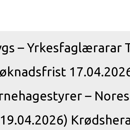
gs – Yrkesfaglærarar 
Søknadsfrist 17.04.20
nehagestyrer – Nore
t 19.04.2026) Krødshe