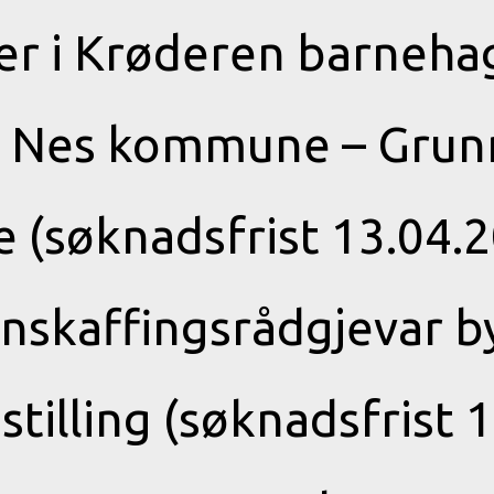
er i Krøderen barnehag
) Nes kommune – Grun
le (søknadsfrist 13.04
skaffingsrådgjevar b
stilling (søknadsfrist 