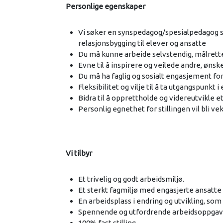
Personlige egenskaper
Vi søker en synspedagog/spesialpedagog 
relasjonsbygging til elever og ansatte
Du må kunne arbeide selvstendig, målrette
Evne til å inspirere og veilede andre, øns
Du må ha faglig og sosialt engasjement fo
Fleksibilitet og vilje til å ta utgangspunkt 
Bidra til å opprettholde og videreutvikle e
Personlig egnethet for stillingen vil bli ve
Vi tilbyr
Et trivelig og godt arbeidsmiljø.
Et sterkt fagmiljø med engasjerte ansatte
En arbeidsplass i endring og utvikling, som d
Spennende og utfordrende arbeidsoppgaver
100% fast stilling