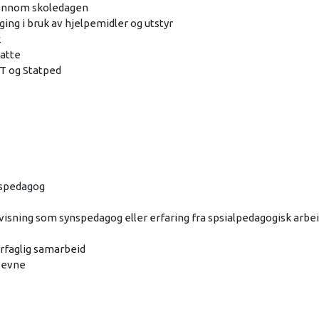
jennom skoledagen
ng i bruk av hjelpemidler og utstyr
k
atte
T og Statped
nspedagog
visning som synspedagog eller erfaring fra spsialpedagogisk arbe
rrfaglig samarbeid
gsevne