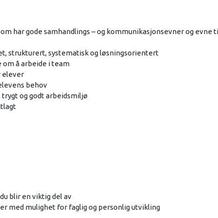
som har gode samhandlings – og kommunikasjonsevner og evne ti
t, strukturert, systematisk og løsningsorientert
ke om å arbeide i team
r elever
i elevens behov
t trygt og godt arbeidsmiljø
ktlagt
u blir en viktig del av
 med mulighet for faglig og personlig utvikling