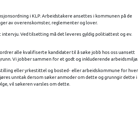
ensjonsordning i KLP. Arbeidstakere ansettes i kommunen på de
ølger av overenskomster, reglementer og lover.
ntervju. Ved tilsetting må det leveres gyldig politiattest og ev.
rer alle kvalifiserte kandidater til å søke jobb hos oss uansett
kgrunn. Vi jobber sammen for et godt og inkluderende arbeidsmiljø
tilling eller yrkestittel og bosted- eller arbeidskommune for hver
n gjøres unntak dersom søker anmoder om dette og grunngir dette i
ge, vil søkeren varsles om dette.