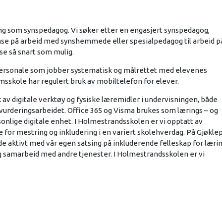
ing som synspedagog. Vi søker etter en engasjert synspedagog,
se på arbeid med synshemmede eller spesialpedagog til arbeid p
se så snart som mulig.
g personale som jobber systematisk og målrettet med elevenes
omsskole har regulert bruk av mobiltelefon for elever.
v digitale verktøy og fysiske læremidler i undervisningen, både
 vurderingsarbeidet. Office 365 og Visma brukes som lærings – og
onlige digitale enhet. I Holmestrandsskolen er vi opptatt av
tte for mestring og inkludering i en variert skolehverdag. På Gjøkle
e aktivt med vår egen satsing på inkluderende felleskap for læri
glig samarbeid med andre tjenester. I Holmestrandsskolen er vi