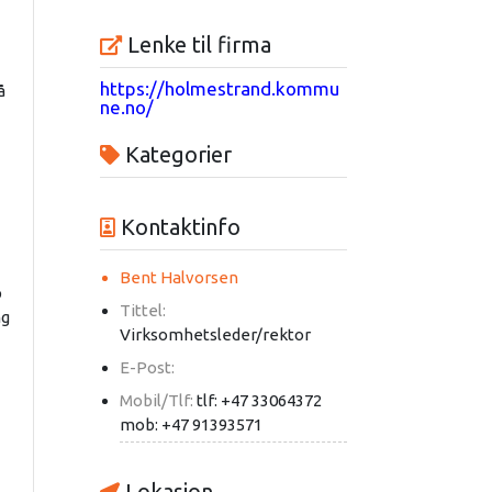
Lenke til firma
https://holmestrand.kommu
å
ne.no/
Kategorier
Kontaktinfo
Bent Halvorsen
p
Tittel:
ng
Virksomhetsleder/rektor
E-Post:
Mobil/Tlf:
tlf: +47 33064372
mob: +47 91393571
Lokasjon