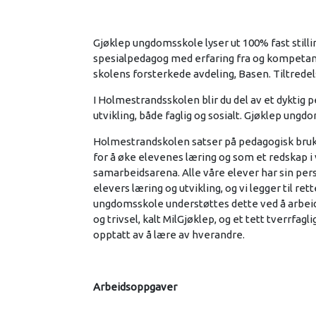
Gjøklep ungdomsskole lyser ut 100% fast still
spesialpedagog med erfaring fra og kompetan
skolens forsterkede avdeling, Basen. Tiltredel
I Holmestrandsskolen blir du del av et dykti
utvikling, både faglig og sosialt. Gjøklep ungd
Holmestrandskolen satser på pedagogisk bruk a
for å øke elevenes læring og som et redskap i
samarbeidsarena. Alle våre elever har sin pers
elevers læring og utvikling, og vi legger til re
ungdomsskole understøttes dette ved å arbeid
og trivsel, kalt MilGjøklep, og et tett tverrfa
opptatt av å lære av hverandre.
Arbeidsoppgaver