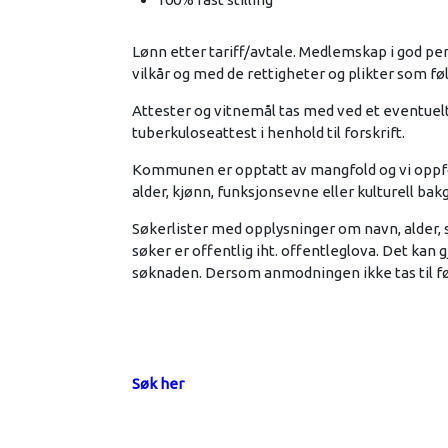
Lønn etter tariff/avtale. Medlemskap i god p
vilkår og med de rettigheter og plikter som f
Attester og vitnemål tas med ved et eventuelt i
tuberkuloseattest i henhold til forskrift.
Kommunen er opptatt av mangfold og vi oppford
alder, kjønn, funksjonsevne eller kulturell ba
Søkerlister med opplysninger om navn, alder, s
søker er offentlig iht. offentleglova. Det ka
søknaden. Dersom anmodningen ikke tas til føl
Søk her