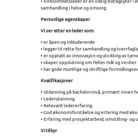
• Virksomhetsleder er en viktig bidragsyter i e
samhandling i helse og omsorg.
Personlige egenskaper
Vi ser etter en leder som:
• er åpen og inkluderende
• legger til rette for samhandling og tverrfagl
• er opptatt av innovasjon og utvikling av tje
• skaper oppslutning om felles mål og verdier
• har gode muntlige og skriftlige formidlingse
Kvalifikasjoner
• Utdanning på bachelornivå, primært innen he
• Lederutanning.
• Relevant ledererfaring.
• God økonomiforståelse og erfaring med øko
• Erfaring med prosjektarbeid, omstilling- og 
Vi tilbyr