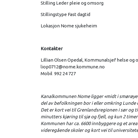
Stilling Leder pleie og omsorg
Stillingstype Fast dagtid
Lokasjon Nome sjukeheim
Kontakter
Lillian Olsen Opedal, Kommunalsjef helse og
liop0712@nome.kommune.no
Mobil 992 24 727
Kanalkommunen Nome ligger «midt i smørøyet»
del av befolkningen bor i eller omkring Lunde
Det er kort vei til Grenlandsregionen i sør og ti
minutters kjøring til sjø og fjell, og kun 2 tim
Kommunen har ca. 6600 innbyggere og et areal
videregående skoler og kort vei til universite