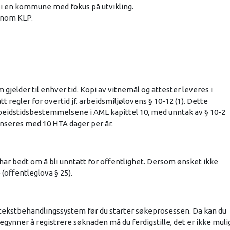
i en kommune med fokus på utvikling.
nnom KLP.
om gjelder til enhver tid. Kopi av vitnemål og attester leveres i
t regler for overtid jf. arbeidsmiljølovens § 10-12 (1). Dette
rbeidstidsbestemmelsene i AML kapittel 10, med unntak av § 10-2
enseres med 10 HTA dager per år.
har bedt om å bli unntatt for offentlighet. Dersom ønsket ikke
(offentleglova § 25).
 tekstbehandlingssystem før du starter søkeprosessen. Da kan du
egynner å registrere søknaden må du ferdigstille, det er ikke muli