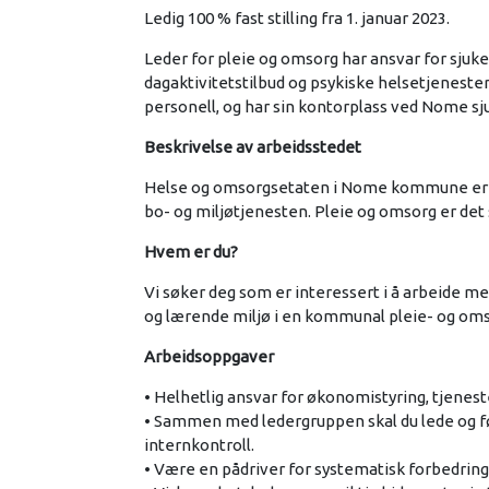
Ledig 100 % fast stilling fra 1. januar 2023.
Leder for pleie og omsorg har ansvar for sj
dagaktivitetstilbud og psykiske helsetjenester
personell, og har sin kontorplass ved Nome sju
Beskrivelse av arbeidsstedet
Helse og omsorgsetaten i Nome kommune er i d
bo- og miljøtjenesten. Pleie og omsorg er de
Hvem er du?
Vi søker deg som er interessert i å arbeide me
og lærende miljø i en kommunal pleie- og omsor
Arbeidsoppgaver
• Helhetlig ansvar for økonomistyring, tjenest
• Sammen med ledergruppen skal du lede og f
internkontroll.
• Være en pådriver for systematisk forbedrings