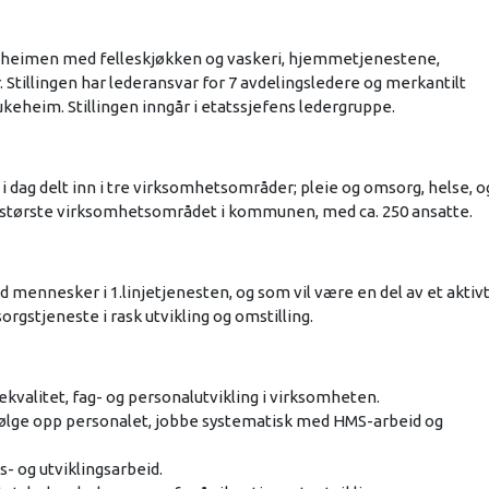
ukeheimen med felleskjøkken og vaskeri, hjemmetjenestene,
. Stillingen har lederansvar for 7 avdelingsledere og merkantilt
keheim. Stillingen inngår i etatssjefens ledergruppe.
ag delt inn i tre virksomhetsområder; pleie og omsorg, helse, o
t største virksomhetsområdet i kommunen, med ca. 250 ansatte.
d mennesker i 1.linjetjenesten, og som vil være en del av et aktiv
gstjeneste i rask utvikling og omstilling.
ekvalitet, fag- og personalutvikling i virksomheten.
ølge opp personalet, jobbe systematisk med HMS-arbeid og
- og utviklingsarbeid.