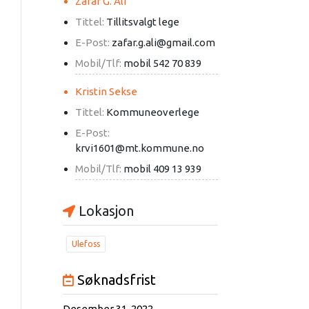
Zafar G. Ali
Tittel:
Tillitsvalgt lege
E-Post:
zafar.g.ali@gmail.com
Mobil/Tlf:
mobil 542 70 839
Kristin Sekse
Tittel:
Kommuneoverlege
E-Post:
krvi1601@mt.kommune.no
Mobil/Tlf:
mobil 409 13 939
Lokasjon
Ulefoss
Søknadsfrist
Desember 31, 2022