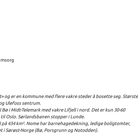
 omsorg
 og er en kommune med flere vakre steder å bosette seg. Største
 og Ulefoss sentrum.
l Bø i Midt-Telemark med vakre Lifjell i nord. Det er kun 30-60
er til Oslo. Sørlandsbanen stopper i Lunde.
 på 434 km². Nome har barnehagedekning, ledige boligtomter,
tet i Sørøst-Norge (Bø, Porsgrunn og Notodden).