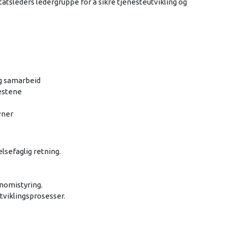
tatsleders ledergruppe for å sikre tjenesteutvikling og
ig samarbeid
nestene
vner
lsefaglig retning.
nomistyring.
utviklingsprosesser.