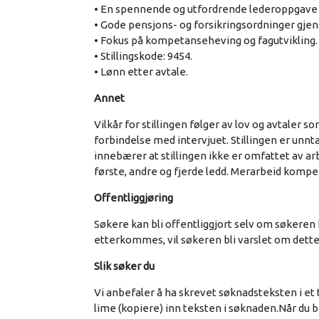
• En spennende og utfordrende lederoppgave 
• Gode pensjons- og forsikringsordninger gje
• Fokus på kompetanseheving og fagutvikling.
• Stillingskode: 9454.
• Lønn etter avtale.
Annet
Vilkår for stillingen følger av lov og avtaler s
forbindelse med intervjuet. Stillingen er unntat
innebærer at stillingen ikke er omfattet av a
første, andre og fjerde ledd. Merarbeid komp
Offentliggjøring
Søkere kan bli offentliggjort selv om søkeren 
etterkommes, vil søkeren bli varslet om dette 
Slik søker du
Vi anbefaler å ha skrevet søknadsteksten i et
lime (kopiere) inn teksten i søknaden.Når du b