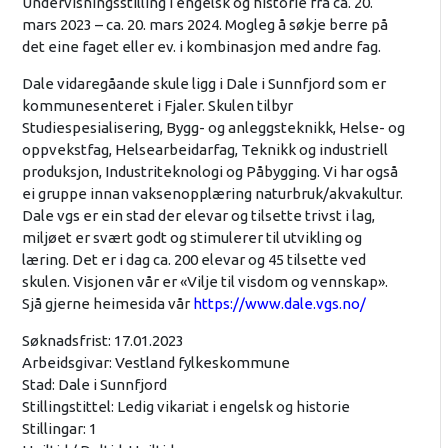
Undervisningsstilling i engelsk og historie frå ca. 20.
mars 2023 – ca. 20. mars 2024. Mogleg å søkje berre på
det eine faget eller ev. i kombinasjon med andre fag.
Dale vidaregåande skule ligg i Dale i Sunnfjord som er
kommunesenteret i Fjaler. Skulen tilbyr
Studiespesialisering, Bygg- og anleggsteknikk, Helse- og
oppvekstfag, Helsearbeidarfag, Teknikk og industriell
produksjon, Industriteknologi og Påbygging. Vi har også
ei gruppe innan vaksenopplæring naturbruk/akvakultur.
Dale vgs er ein stad der elevar og tilsette trivst i lag,
miljøet er svært godt og stimulerer til utvikling og
læring. Det er i dag ca. 200 elevar og 45 tilsette ved
skulen. Visjonen vår er «Vilje til visdom og vennskap».
Sjå gjerne heimesida vår
https://www.dale.vgs.no/
Søknadsfrist: 17.01.2023
Arbeidsgivar: Vestland fylkeskommune
Stad: Dale i Sunnfjord
Stillingstittel: Ledig vikariat i engelsk og historie
Stillingar: 1