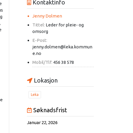
Kontaktinfo
e
us
Jenny Dolmen
ig
,
Tittel:
Leder for pleie- og
e
omsorg
E-Post:
jenny.dolmen@leka.kommun
e.no
Mobil/Tlf:
456 38 578
Lokasjon
Leka
de
Søknadsfrist
Januar 22, 2026