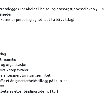
 fremlegges i henhold til helse- og omsorgstjenesteloven § 5-4.
måneder
e kommer personlig egnethet til å bli vektlagt
rdag
t fagmiljø
er og organisasjon
forsikringsavtaler
års antesipert lønnsansiennitet.
r et årlig nattarbeidstillegg på kr 18 000
000
tbetales etter bindingstiden på to år.