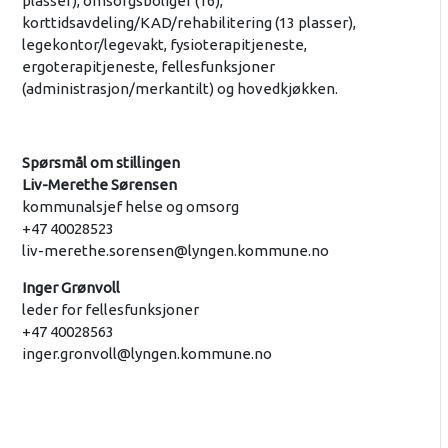
plasser), omsorgsboliger (16),
korttidsavdeling/KAD/rehabilitering (13 plasser),
legekontor/legevakt, fysioterapitjeneste,
ergoterapitjeneste, fellesfunksjoner
(administrasjon/merkantilt) og hovedkjøkken.
Spørsmål om stillingen
Liv-Merethe Sørensen
kommunalsjef helse og omsorg
+47 40028523
liv-merethe.sorensen@lyngen.kommune.no
Inger Grønvoll
leder for fellesfunksjoner
+47 40028563
inger.gronvoll@lyngen.kommune.no