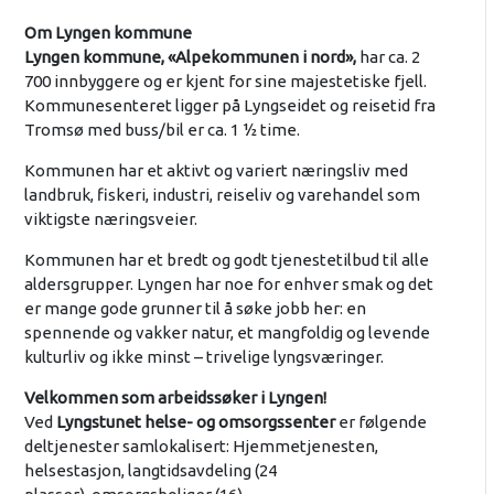
Om Lyngen kommune
Lyngen kommune, «Alpekommunen i nord»,
har ca. 2
700 innbyggere og er kjent for sine majestetiske fjell.
Kommunesenteret ligger på Lyngseidet og reisetid fra
Tromsø med buss/bil er ca. 1 ½ time.
Kommunen har et aktivt og variert næringsliv med
landbruk, fiskeri, industri, reiseliv og varehandel som
viktigste næringsveier.
Kommunen har et bredt og godt tjenestetilbud til alle
aldersgrupper. Lyngen har noe for enhver smak og det
er mange gode grunner til å søke jobb her: en
spennende og vakker natur, et mangfoldig og levende
kulturliv og ikke minst – trivelige lyngsværinger.
Velkommen som arbeidssøker i Lyngen!
Ved
Lyngstunet helse- og omsorgssenter
er følgende
deltjenester samlokalisert: Hjemmetjenesten,
helsestasjon, langtidsavdeling (24