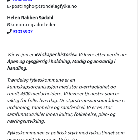
E-post:
ingho@trondelagfylke.no
Helen Rabben Sødahl
Økonomi og adm leder
Telefon:
93035907
Vår visjon er
«Vi skaper historie».
Vi lever etter verdiene:
Åpen og nysgjerrig i holdning, Modig og ansvarlig i
handling.
Trøndelag fylkeskommune er en
kunnskapsorganisasjon med stor tverrfaglighet og
rundt 4500 medarbeidere. Vi leverer tjenester som er
viktig for folks hverdag. De største ansvarsområdene er
utdanning, tannhelse og samferdsel. Vi er en stor
samfunnsutvikler innen kultur, folkehelse, plan- og
næringsutvikling.
Fylkeskommunen er politisk styrt med fylkestinget som
øverste politiske organ. Vi har to