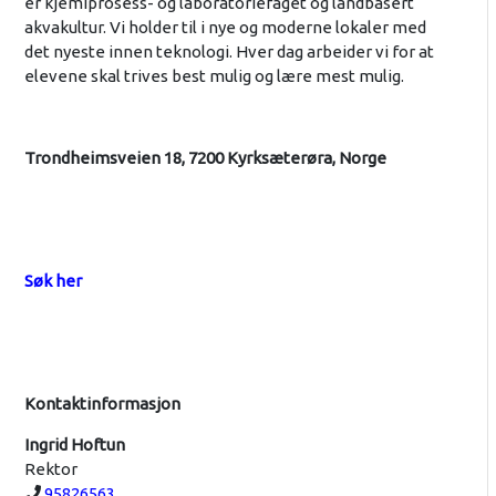
er kjemiprosess- og laboratoriefaget og landbasert
akvakultur. Vi holder til i nye og moderne lokaler med
det nyeste innen teknologi. Hver dag arbeider vi for at
elevene skal trives best mulig og lære mest mulig.
Trondheimsveien 18, 7200 Kyrksæterøra, Norge
Søk her
Kontaktinformasjon
Ingrid Hoftun
Rektor
Telefon:
95826563