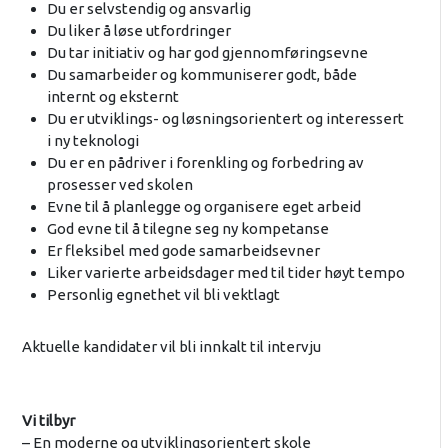
Du er selvstendig og ansvarlig
Du liker å løse utfordringer
Du tar initiativ og har god gjennomføringsevne
Du samarbeider og kommuniserer godt, både
internt og eksternt
Du er utviklings- og løsningsorientert og interessert
i ny teknologi
Du er en pådriver i forenkling og forbedring av
prosesser ved skolen
Evne til å planlegge og organisere eget arbeid
God evne til å tilegne seg ny kompetanse
Er fleksibel med gode samarbeidsevner
Liker varierte arbeidsdager med til tider høyt tempo
Personlig egnethet vil bli vektlagt
Aktuelle kandidater vil bli innkalt til intervju
Vi tilbyr
– En moderne og utviklingsorientert skole