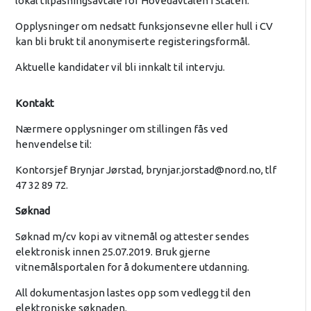
lokal tilpasningsavtale for Hovedavtalen i Staten.
Opplysninger om nedsatt funksjonsevne eller hull i CV
kan bli brukt til anonymiserte registeringsformål.
Aktuelle kandidater vil bli innkalt til intervju.
Kontakt
Nærmere opplysninger om stillingen fås ved
henvendelse til:
Kontorsjef Brynjar Jørstad,
brynjar.jorstad@nord.no
, tlf
47 32 89 72.
Søknad
Søknad m/cv kopi av vitnemål og attester sendes
elektronisk innen 25.07.2019. Bruk gjerne
vitnemålsportalen for å dokumentere utdanning.
All dokumentasjon lastes opp som vedlegg til den
elektroniske søknaden.