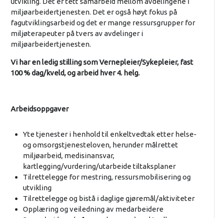
utvikling. Det er tett samarbeid mellom avdelingene i
miljøarbeidertjenesten. Det er også høyt fokus på
fagutviklingsarbeid og det er mange ressursgrupper for
miljøterapeuter på tvers av avdelinger i
miljøarbeidertjenesten.
Vi har en ledig stilling som Vernepleier/Sykepleier, fast
100 % dag/kveld, og arbeid hver 4. helg.
Arbeidsoppgaver
Yte tjenester i henhold til enkeltvedtak etter helse-
og omsorgstjenesteloven, herunder målrettet
miljøarbeid, medisinansvar,
kartlegging/vurdering/utarbeide tiltaksplaner
Tilrettelegge for mestring, ressursmobilisering og
utvikling
Tilrettelegge og bistå i daglige gjøremål/aktiviteter
Opplæring og veiledning av medarbeidere