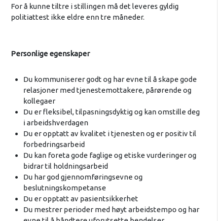
For å kunne tiltre i stillingen må det leveres gyldig
politiattest ikke eldre enn tre måneder.
Personlige egenskaper
Du kommuniserer godt og har evne til å skape gode
relasjoner med tjenestemottakere, pårørende og
kollegaer
Du er fleksibel, tilpasningsdyktig og kan omstille deg
i arbeidshverdagen
Du er opptatt av kvalitet i tjenesten og er positiv til
forbedringsarbeid
Du kan foreta gode faglige og etiske vurderinger og
bidrar til holdningsarbeid
Du har god gjennomføringsevne og
beslutningskompetanse
Du er opptatt av pasientsikkerhet
Du mestrer perioder med høyt arbeidstempo og har
evne til å håndtere uforutsette hendelser