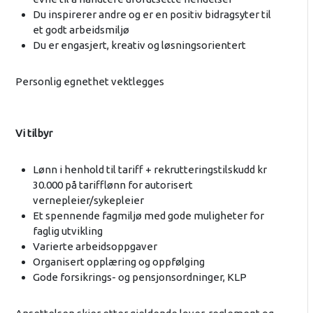
Du inspirerer andre og er en positiv bidragsyter til
et godt arbeidsmiljø
Du er engasjert, kreativ og løsningsorientert
Personlig egnethet vektlegges
Vi tilbyr
Lønn i henhold til tariff + rekrutteringstilskudd kr
30.000 på tarifflønn for autorisert
vernepleier/sykepleier
Et spennende fagmiljø med gode muligheter for
faglig utvikling
Varierte arbeidsoppgaver
Organisert opplæring og oppfølging
Gode forsikrings- og pensjonsordninger, KLP