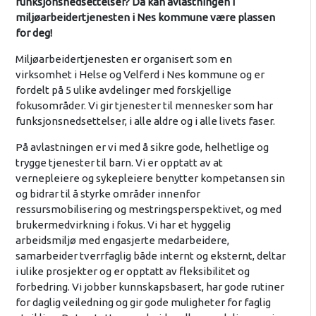
funksjonsnedsettelser? Da kan
avlastningen i
miljøarbeidertjenesten i Nes kommune være plassen
for deg!
Miljøarbeidertjenesten er organisert som en
virksomhet i Helse og Velferd i Nes kommune og er
fordelt på 5 ulike avdelinger med forskjellige
fokusområder. Vi gir tjenester til mennesker som har
funksjonsnedsettelser, i alle aldre og i alle livets faser.
På avlastningen er vi med å sikre gode, helhetlige og
trygge tjenester til barn. Vi er opptatt av at
vernepleiere og sykepleiere benytter kompetansen sin
og bidrar til å styrke områder innenfor
ressursmobilisering og mestringsperspektivet, og med
brukermedvirkning i fokus. Vi har et hyggelig
arbeidsmiljø med engasjerte medarbeidere,
samarbeider tverrfaglig både internt og eksternt, deltar
i ulike prosjekter og er opptatt av fleksibilitet og
forbedring. Vi jobber kunnskapsbasert, har gode rutiner
for daglig veiledning og gir gode muligheter for faglig