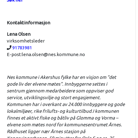
Kontaktinformasjon
Lena Olsen
virksomhetsleder
Telefon:
91783981
E-post:
lena.olsen@nes.kommune.no
Nes kommune i Akershus fylke har en visjon om ”det
gode liv der elvene møtes”. Innbyggerne settes i
sentrum gjennom medarbeidere som oppviser god
service, utviklingsvilje og stort engasjement.
Kommunen har i overkant av 24.000 innbyggere og gode
lokalmiljøer, rike frilufts- og kulturtilbud.I kommunen
finnes et aktivt fiske og båtliv på Glomma og Vorma –
elvene som møtes nord for kommunesentrumet Årnes.
Rådhuset ligger nær Årnes stasjon på