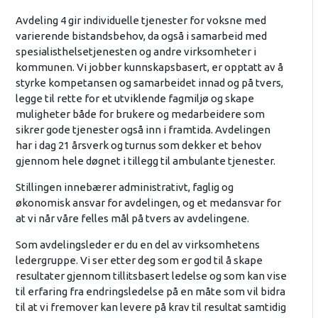
Avdeling 4 gir individuelle tjenester for voksne med
varierende bistandsbehov, da også i samarbeid med
spesialisthelsetjenesten og andre virksomheter i
kommunen. Vi jobber kunnskapsbasert, er opptatt av å
styrke kompetansen og samarbeidet innad og på tvers,
legge til rette for et utviklende fagmiljø og skape
muligheter både for brukere og medarbeidere som
sikrer gode tjenester også inn i framtida. Avdelingen
har i dag 21 årsverk og turnus som dekker et behov
gjennom hele døgnet i tillegg til ambulante tjenester.
Stillingen innebærer administrativt, faglig og
økonomisk ansvar for avdelingen, og et medansvar for
at vi når våre felles mål på tvers av avdelingene.
Som avdelingsleder er du en del av virksomhetens
ledergruppe. Vi ser etter deg som er god til å skape
resultater gjennom tillitsbasert ledelse og som kan vise
til erfaring fra endringsledelse på en måte som vil bidra
til at vi fremover kan levere på krav til resultat samtidig