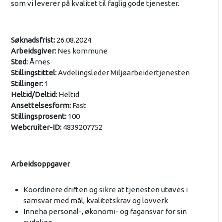
som vi leverer på kvalitet til faglig gode tjenester.
Søknadsfrist:
26.08.2024
Arbeidsgiver:
Nes kommune
Sted:
Årnes
Stillingstittel:
Avdelingsleder Miljøarbeidertjenesten
Stillinger:
1
Heltid/Deltid:
Heltid
Ansettelsesform:
Fast
Stillingsprosent:
100
Webcruiter-ID:
4839207752
Arbeidsoppgaver
Koordinere driften og sikre at tjenesten utøves i
samsvar med mål, kvalitetskrav og lovverk
Inneha personal-, økonomi- og fagansvar for sin