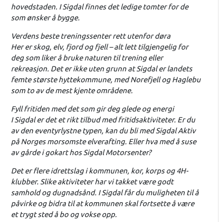
hovedstaden. I Sigdal finnes det ledige tomter for de
som ønsker å bygge.
Verdens beste treningssenter rett utenfor døra
Her er skog, elv, fjord og fjell – alt lett tilgjengelig for
deg som liker å bruke naturen til trening eller
rekreasjon. Det er ikke uten grunn at Sigdal er landets
femte største hyttekommune, med Norefjell og Haglebu
som to av de mest kjente områdene.
Fyll fritiden med det som gir deg glede og energi
I Sigdal er det et rikt tilbud med fritidsaktiviteter. Er du
av den eventyrlystne typen, kan du bli med Sigdal Aktiv
på Norges morsomste elverafting. Eller hva med å suse
av gårde i gokart hos Sigdal Motorsenter?
Det er flere idrettslag i kommunen, kor, korps og 4H-
klubber. Slike aktiviteter har vi takket være godt
samhold og dugnadsånd. I Sigdal får du muligheten til å
påvirke og bidra til at kommunen skal fortsette å være
et trygt sted å bo og vokse opp.