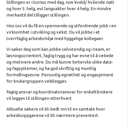
Stillingen er i turnus med dag, noe kveld/ hvilende natt
og hver 3. helg, evt langvakter hver 4 helg. En mindre
merkantil del tilligger stillingen.
Hos oss vil du få en spennende og utfordrende jobb i en
virksomhet i utvikling og vekst. Du vil jobbe i et
tverrfaglig arbeidsmiljø med hyggelige kollegaer.
Vi søker deg som kan jobbe selvstendig og i team, er
løsningsorientert, faglig trygg og har evne til å veilede
og motivere andre. Du må kunne beherske ulike data-
og fagsystemer, og ha god skriftlig og muntlig
formidlingsevne. Personlig egnethet og engasjement
for brukergruppen vektlegges.
Faglig ansvar og koordinatoransvar for enkeltbrukere
vil legges til stillingen etterhvert.
Aktuelle søkere vil bli bedt inn til en samtale hvor
arbeidsoppgavene vil bli nærmere presentert.