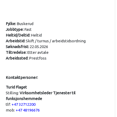
Fylke:
Buskerud
Jobbtype:
Fast
Heltid/Deltid:
Heltid
Arbeidstid:
Skift / turnus / arbeidstidsordning
Søknadsfrist:
22.05.2026
Tiltredelse:
Etter avtale
Arbeidssted:
Prestfoss
Kontaktpersoner:
Turid Flaget
Stilling:
Virksomhetsleder Tjenester til
funksjonshemmede
tlf:
+47 32712200
mob:
+47 48196676