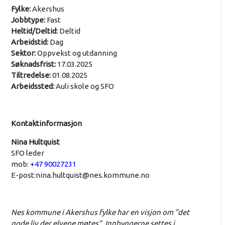
Fylke:
Akershus
Jobbtype:
Fast
Heltid/Deltid:
Deltid
Arbeidstid:
Dag
Sektor:
Oppvekst og utdanning
Søknadsfrist:
17.03.2025
Tiltredelse:
01.08.2025
Arbeidssted:
Auli skole og SFO
Kontaktinformasjon
Nina Hultquist
SFO leder
mob:
+47 90027231
E-post:
nina.hultquist@nes.kommune.no
Nes kommune i Akershus fylke har en visjon om ”det
gode liv der elvene møtes”. Innbyggerne settes i