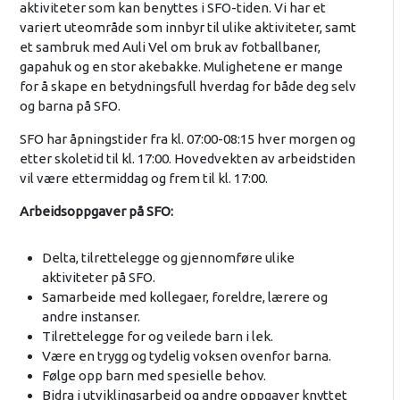
aktiviteter som kan benyttes i SFO-tiden. Vi har et
variert uteområde som innbyr til ulike aktiviteter, samt
et sambruk med Auli Vel om bruk av fotballbaner,
gapahuk og en stor akebakke. Mulighetene er mange
for å skape en betydningsfull hverdag for både deg selv
og barna på SFO.
SFO har åpningstider fra kl. 07:00-08:15 hver morgen og
etter skoletid til kl. 17:00. Hovedvekten av arbeidstiden
vil være ettermiddag og frem til kl. 17:00.
Arbeidsoppgaver på SFO:
Delta, tilrettelegge og gjennomføre ulike
aktiviteter på SFO.
Samarbeide med kollegaer, foreldre, lærere og
andre instanser.
Tilrettelegge for og veilede barn i lek.
Være en trygg og tydelig voksen ovenfor barna.
Følge opp barn med spesielle behov.
Bidra i utviklingsarbeid og andre oppgaver knyttet