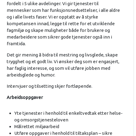
fordelt i 5 ulike avdelinger. Vi gir tjenester til
mennesker som har funksjonsnedsettelser, i alle aldre
og i alle livets faser. Vi er opptatt av å styrke
kompetansen innad, legge til rette for et utviklende
fagmiljø og skape muligheter både for brukere og
medarbeidere som sikrer gode tjenester også inn i
framtida.
Det gir mening å bidra til mestring og livsglede, skape
trygghet og et godt liv. Vi ønsker deg som er engasjert,
har faglig interesse, og som vil utføre jobben med
arbeidsglede og humor.
Intervjuer og tilsetting skjer fortløpende.
Arbeidsoppgaver
Yte tjenester i henhold til enkeltvedtak etter helse-
og omsorgstjenesteloven
Målrettet miljøarbeid
Utføre oppgaver i henhold til tiltaksplan – sikre