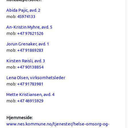
Abida Pajic, avd. 2
mob:
45974133
An-Kristin Myhre, avd. 5
mob:
+47 97621526
Jorun Grenaker, avd. 1
mob:
+47 91869283
Kirsten Røisli, avd. 3
mob:
+47 90138854
Lena Olsen, virksomhetsleder
mob:
+47 91783981
Mette Kristiansen, avd. 4
mob:
+47 46915929
Hjemmeside:
www.nes.kommune.no/tjenester/helse-omsorg-og-