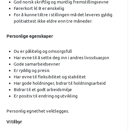
God norsk skriftlig og muntlig fremstillingsevne
Førerkort kl B er ønskelig
For å kunne tiltre i stillingen må det leveres gyldig
politiattest ikke eldre enn tre måneder.
Personlige egenskaper
Du er pålitelig og omsorgsfull
Har evne til å sette deg inn i andres livssituasjon
Gode samarbeidsevner
Er ryddig og presis
Har evne til fleksibilitet og stabilitet
Har gode holdninger, bidrar til holdningsarbeid
Bidrar til et godt arbeidsmiljø
Er positiv til endring og utvikling
Personlig egnethet vektlegges.
Vi tilbyr