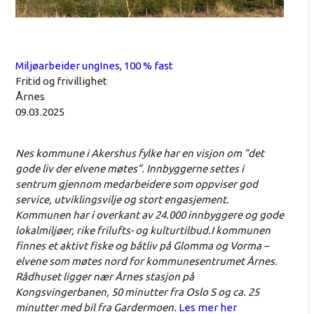
Miljøarbeider ungInes, 100 % fast
Fritid og frivillighet
Årnes
09.03.2025
Nes kommune i Akershus fylke har en visjon om ”det
gode liv der elvene møtes”. Innbyggerne settes i
sentrum gjennom medarbeidere som oppviser god
service, utviklingsvilje og stort engasjement.
Kommunen har i overkant av 24.000 innbyggere og gode
lokalmiljøer, rike frilufts- og kulturtilbud.I kommunen
finnes et aktivt fiske og båtliv på Glomma og Vorma –
elvene som møtes nord for kommunesentrumet Årnes.
Rådhuset ligger nær Årnes stasjon på
Kongsvingerbanen, 50 minutter fra Oslo S og ca. 25
minutter med bil fra Gardermoen.
Les mer her