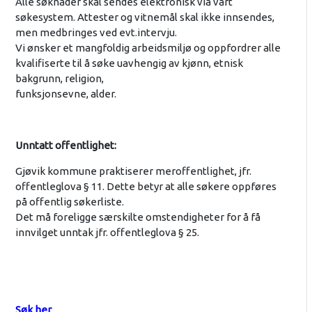
Alle søknader skal sendes elektronisk via vårt
søkesystem. Attester og vitnemål skal ikke innsendes,
men medbringes ved evt.intervju.
Vi ønsker et mangfoldig arbeidsmiljø og oppfordrer alle
kvalifiserte til å søke uavhengig av kjønn, etnisk
bakgrunn, religion,
funksjonsevne, alder.
Unntatt offentlighet:
Gjøvik kommune praktiserer meroffentlighet, jfr.
offentleglova § 11. Dette betyr at alle søkere oppføres
på offentlig søkerliste.
Det må foreligge særskilte omstendigheter for å få
innvilget unntak jfr. offentleglova § 25.
Søk her