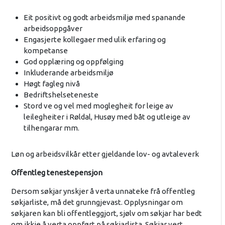
Eit positivt og godt arbeidsmiljø med spanande
arbeidsoppgåver
Engasjerte kollegaer med ulik erfaring og
kompetanse
God opplæring og oppfølging
Inkluderande arbeidsmiljø
Høgt fagleg nivå
Bedriftshelseteneste
Stord ve og vel med moglegheit for leige av
leilegheiter i Røldal, Husøy med båt og utleige av
tilhengarar mm.
Løn og arbeidsvilkår etter gjeldande lov- og avtaleverk
Offentleg tenestepensjon
Dersom søkjar ynskjer å verta unnateke frå offentleg
søkjarliste, må det grunngjevast. Opplysningar om
søkjaren kan bli offentleggjort, sjølv om søkjar har bedt
om ikkje å verta oppført på søkjarlista. Søkjar vert