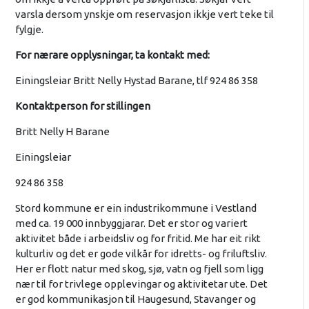
varsla dersom ynskje om reservasjon ikkje vert teke til
fylgje.
For nærare opplysningar, ta kontakt med:
Einingsleiar Britt Nelly Hystad Barane, tlf 924 86 358
Kontaktperson for stillingen
Britt Nelly H Barane
Einingsleiar
924 86 358
Stord kommune er ein industrikommune i Vestland
med ca. 19 000 innbyggjarar. Det er stor og variert
aktivitet både i arbeidsliv og for fritid. Me har eit rikt
kulturliv og det er gode vilkår for idretts- og friluftsliv.
Her er flott natur med skog, sjø, vatn og fjell som ligg
nær til for trivlege opplevingar og aktivitetar ute. Det
er god kommunikasjon til Haugesund, Stavanger og