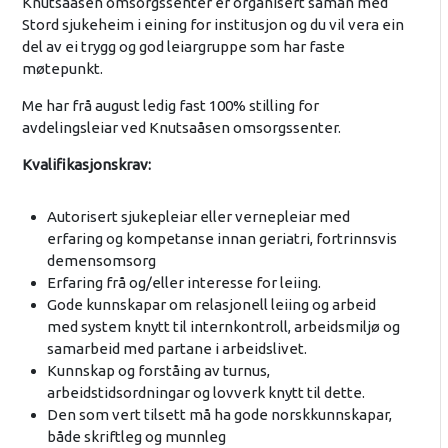
Knutsaåsen omsorgssenter er organisert saman med
Stord sjukeheim i eining for institusjon og du vil vera ein
del av ei trygg og god leiargruppe som har faste
møtepunkt.
Me har frå august ledig fast 100% stilling for
avdelingsleiar ved Knutsaåsen omsorgssenter.
Kvalifikasjonskrav:
Autorisert sjukepleiar eller vernepleiar med
erfaring og kompetanse innan geriatri, fortrinnsvis
demensomsorg
Erfaring frå og/eller interesse for leiing.
Gode kunnskapar om relasjonell leiing og arbeid
med system knytt til internkontroll, arbeidsmiljø og
samarbeid med partane i arbeidslivet.
Kunnskap og forståing av turnus,
arbeidstidsordningar og lovverk knytt til dette.
Den som vert tilsett må ha gode norskkunnskapar,
både skriftleg og munnleg