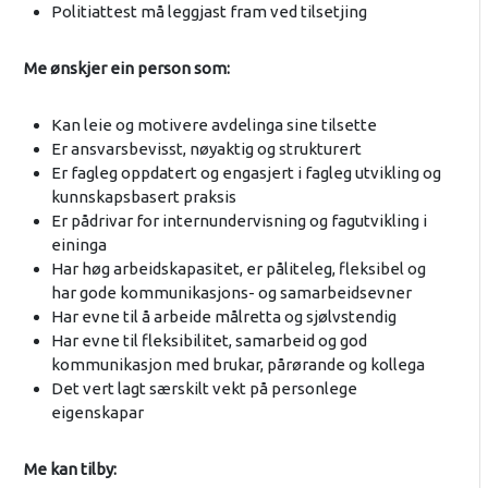
Politiattest må leggjast fram ved tilsetjing
Me ønskjer ein person som:
Kan leie og motivere avdelinga sine tilsette
Er ansvarsbevisst, nøyaktig og strukturert
Er fagleg oppdatert og engasjert i fagleg utvikling og
kunnskapsbasert praksis
Er pådrivar for internundervisning og fagutvikling i
eininga
Har høg arbeidskapasitet, er påliteleg, fleksibel og
har gode kommunikasjons- og samarbeidsevner
Har evne til å arbeide målretta og sjølvstendig
Har evne til fleksibilitet, samarbeid og god
kommunikasjon med brukar, pårørande og kollega
Det vert lagt særskilt vekt på personlege
eigenskapar
Me kan tilby: